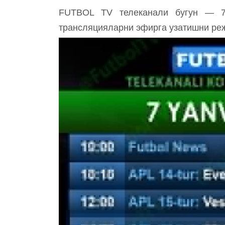
FUTBOL TV телеканали бугун — 7 
трансляцияларни эфирга узатишни ре