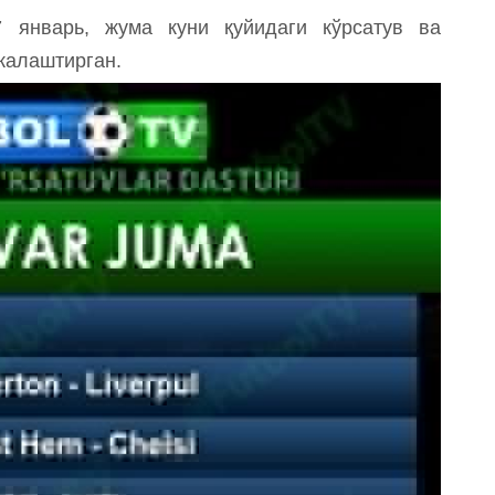
январь, жума куни қуйидаги кўрсатув ва
жалаштирган.