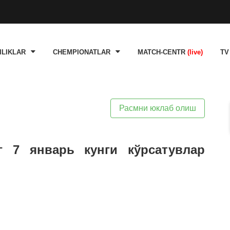
ILIKLAR
CHEMPIONATLAR
MATCH-CENTR
(live)
TV
Расмни юклаб олиш
г 7 январь кунги кўрсатувлар