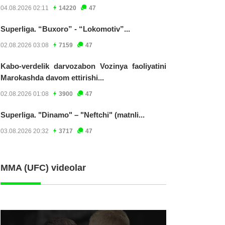
04.08.2026 02:11
14220
47
Superliga. “Buxoro” - “Lokomotiv”...
02.08.2026 03:08
7159
47
Kabo-verdelik darvozabon Vozinya faoliyatini
Marokashda davom ettirishi...
02.08.2026 01:08
3900
47
Superliga. "Dinamo" – "Neftchi" (matnli...
03.08.2026 20:32
3717
47
MMA (UFC) videolar