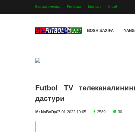
Биз ҳақимизда
Реклама
Контакт
Х-сайт
BOSH SAXIFA
YANG
Futbol TV телеканалинин
дастури
Mr.NoBoDy
07.01.2022 10:05
2589
30