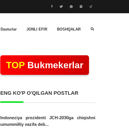
 Dasturlar
JONLI EFIR
BOSHQALAR
TOP
Bukmekerlar
ENG KO'P O'QILGAN POSTLAR
Indoneziya prezidenti JCH-2030ga chiqishni
umummilliy vazifa deb...