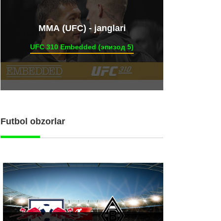
ММА (UFC) - janglari
UFC 310 Embedded (эпизод 5)
Futbol obzorlar