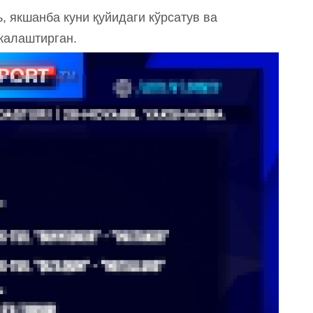
, якшанба куни қуйидаги кўрсатув ва
жалаштирган.