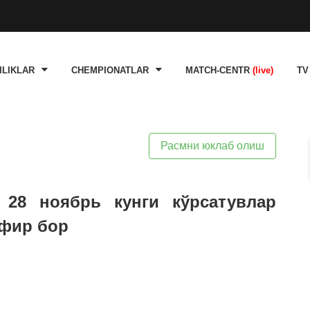
ILIKLAR
CHEMPIONATLAR
MATCH-CENTR
(live)
TV
Расмни юклаб олиш
 28 ноябрь кунги кўрсатувлар
эфир бор