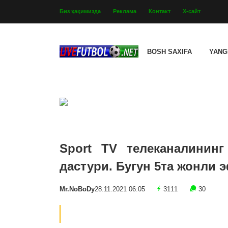
Биз ҳақимизда
Реклама
Контакт
Х-сайт
BOSH SAXIFA
YANG
Sport TV телеканалининг
дастури. Бугун 5та жонли 
Mr.NoBoDy
28.11.2021 06:05
3111
30