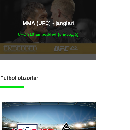
ММА (UFC) - janglari
UFC 310 Embedded (эпизод 5)
Futbol obzorlar