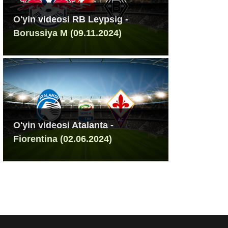
O'yin videosi RB Leypsig -
Borussiya M (09.11.2024)
O'yin videosi Atalanta -
Fiorentina (02.06.2024)