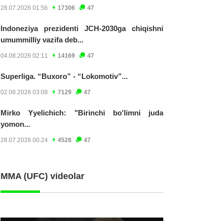
28.07.2026 01:56
17306
47
Indoneziya prezidenti JCH-2030ga chiqishni
umummilliy vazifa deb...
04.08.2026 02:11
14169
47
Superliga. “Buxoro” - “Lokomotiv”...
02.08.2026 03:08
7129
47
Mirko Yyelichich: "Birinchi bo'limni juda
yomon...
28.07.2026 00:24
4528
47
MMA (UFC) videolar