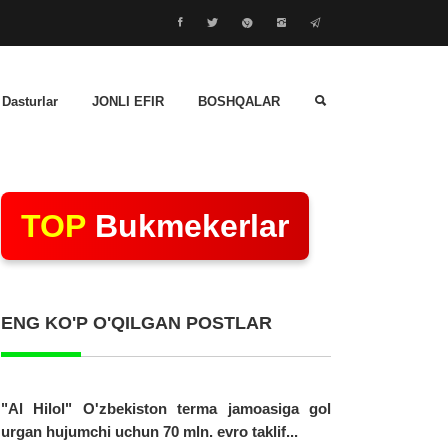
 Dasturlar
JONLI EFIR
BOSHQALAR
TOP
Bukmekerlar
ENG KO'P O'QILGAN POSTLAR
"Al Hilol" O'zbekiston terma jamoasiga gol
urgan hujumchi uchun 70 mln. evro taklif...