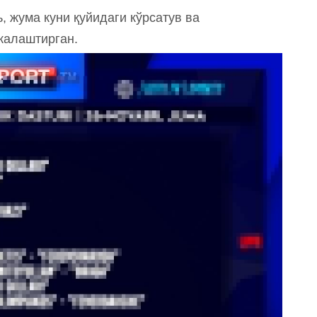
, жума куни қуйидаги кўрсатув ва
жалаштирган.