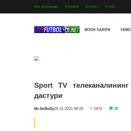
Биз ҳақимизда
Реклама
Контакт
Х-сайт
BOSH SAXIFA
YANG
Sport TV телеканалининг
дастури
Mr.NoBoDy
26.11.2021 08:05
1974
30