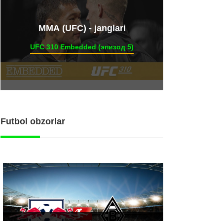
ММА (UFC) - janglari
UFC 310 Embedded (эпизод 5)
Futbol obzorlar