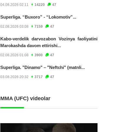
04.08.2026 02:11
14220
47
Superliga. “Buxoro” - “Lokomotiv”...
02.08.2026 03:08
7159
47
Kabo-verdelik darvozabon Vozinya faoliyatini
Marokashda davom ettirishi...
02.08.2026 01:08
3900
47
Superliga. "Dinamo" – "Neftchi" (matnli...
03.08.2026 20:32
3717
47
MMA (UFC) videolar