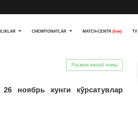
ILIKLAR
CHEMPIONATLAR
MATCH-CENTR
(live)
TV
Расмни юклаб олиш
 26 ноябрь кунги кўрсатувлар