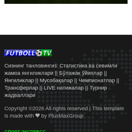
Сизнинг танловингиз: Статистика ва севимли
жамоа янгиликлари || Бўлажак ўйинлар ||
Янгиликлар || Мусобақалар || Чемпионатлар ||
Трансферлар || LIVE натижалар || Турнир
жадваллари
Copyright ©
2026 All rights reserved | This template
is made with
by
PlusMaxGroup
СПОРТ ЭКСПРЕСС