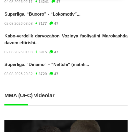
04.08.2026 02:11
14241
47
Superliga. “Buxoro” - “Lokomotiv”...
02.08.2026 03:08
7177
47
Kabo-verdelik darvozabon Vozinya faoliyatini Marokashda
davom ettirishi...
02.08.2026 01:08
3915
47
Superliga. "Dinamo" – "Neftchi" (matnli...
03.08.2026 20:32
3729
47
MMA (UFC) videolar