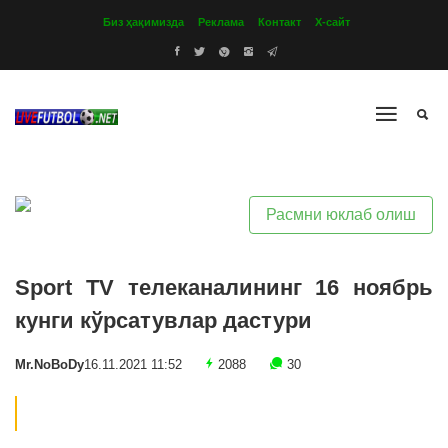
Биз ҳақимизда
Реклама
Контакт
Х-сайт
Расмни юклаб олиш
Sport TV телеканалининг 16 ноябрь
кунги кўрсатувлар дастури
Mr.NoBoDy
16.11.2021 11:52
2088
30