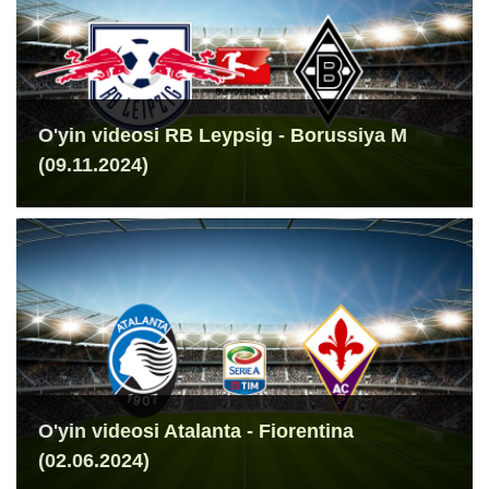
O'yin videosi RB Leypsig - Borussiya M
(09.11.2024)
O'yin videosi Atalanta - Fiorentina
(02.06.2024)