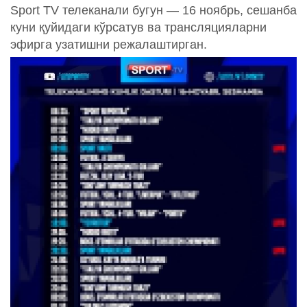
Sport TV телеканали бугун — 16 ноябрь, сешанба
куни қуйидаги кўрсатув ва трансляцияларни
эфирга узатишни режалаштирган.