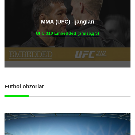
ММА (UFC) - janglari
UFC 310 Embedded (эпизод 5)
Futbol obzorlar