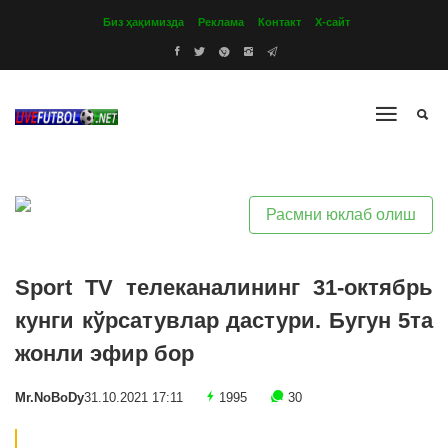
Биз ҳақимизда
Реклама
Контакт
Х-сайт
Расмни юклаб олиш
Sport TV телеканалининг 31-октябрь
кунги кўрсатувлар дастури. Бугун 5та
жонли эфир бор
Mr.NoBoDy
31.10.2021 17:11
1995
30