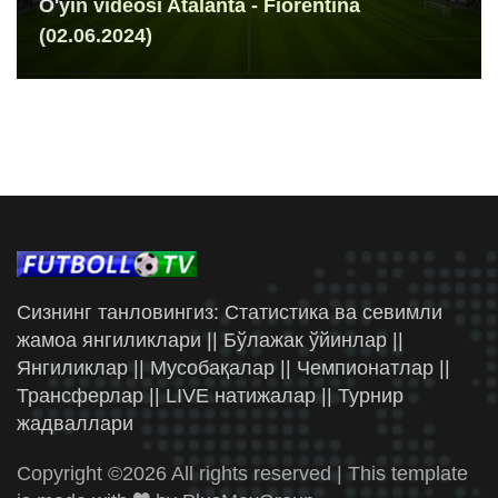
O'yin videosi Atalanta - Fiorentina
(02.06.2024)
Сизнинг танловингиз: Статистика ва севимли
жамоа янгиликлари || Бўлажак ўйинлар ||
Янгиликлар || Мусобақалар || Чемпионатлар ||
Трансферлар || LIVE натижалар || Турнир
жадваллари
Copyright ©
2026 All rights reserved | This template