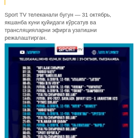
Sport TV телеканали бугун — 31 октябрь,
якшанба куни қуйидаги кўрсатув ва
трансляцияларни эфирга узатишни
режалаштирган.