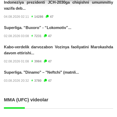
Indoneziya prezidenti JCH-2030ga chiqishni umummilliy
vazifa deb...
04.08.2026 02:11
14286
47
Superliga. “Buxoro” - “Lokomotiv”...
02.08.2026 03:08
7231
47
Kabo-verdelik darvozabon Vozinya faoliyatini Marokashda
davom ettirishi...
02.08.2026 01:08
3984
47
Superliga. "Dinamo" – "Neftchi" (matnli...
03.08.2026 20:32
3780
47
MMA (UFC) videolar