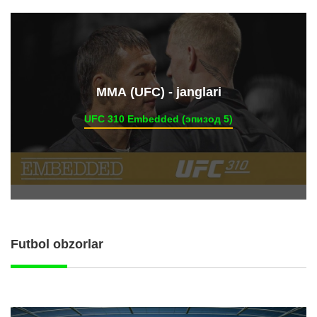
ММА (UFC) - janglari
UFC 310 Embedded (эпизод 5)
Futbol obzorlar