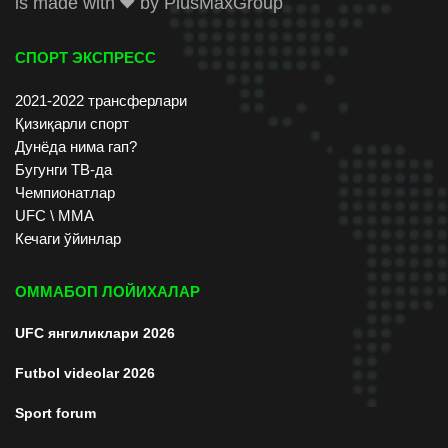
is made with
by
PlusMaxGroup
СПОРТ ЭКСПРЕСС
2021-2022 трансферлари
Қизиқарли спорт
Дунёда нима гап?
Бугунги ТВ-да
Чемпионатлар
UFC \ ММА
Кечаги ўйинлар
ОММАБОП ЛОЙИХАЛАР
UFC янгиликлари 2026
Futbol videolar 2026
Sport forum