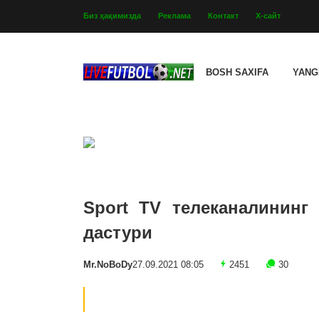
Биз ҳақимизда
Реклама
Контакт
Х-сайт
BOSH SAXIFA
YANG
Sport TV телеканалининг 
дастури
Mr.NoBoDy
27.09.2021 08:05
2451
30