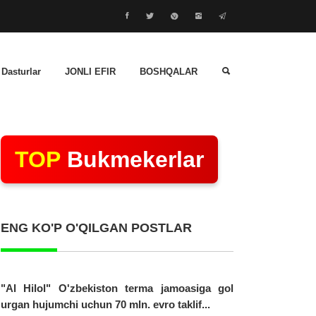
 Dasturlar
JONLI EFIR
BOSHQALAR
TOP
Bukmekerlar
ENG KO'P O'QILGAN POSTLAR
"Al Hilol" O'zbekiston terma jamoasiga gol
urgan hujumchi uchun 70 mln. evro taklif...