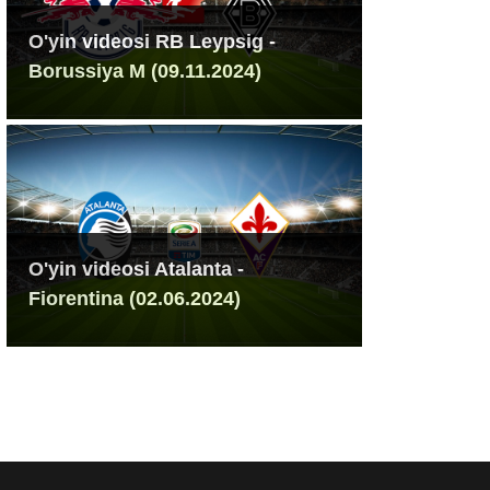
O'yin videosi RB Leypsig -
Borussiya M (09.11.2024)
O'yin videosi Atalanta -
Fiorentina (02.06.2024)