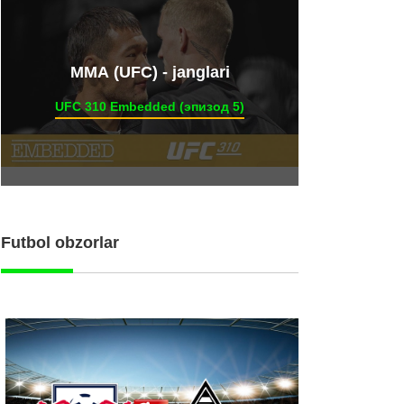
ММА (UFC) - janglari
UFC 310 Embedded (эпизод 5)
Futbol obzorlar