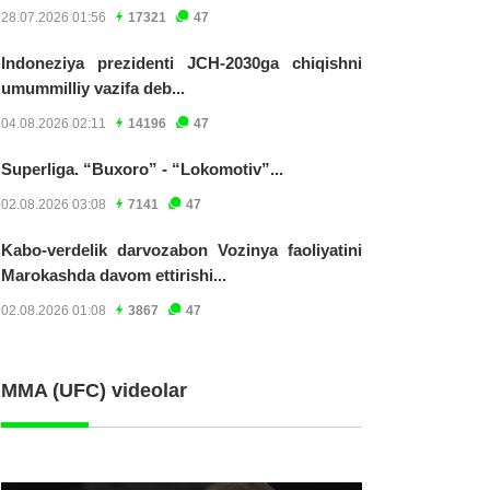
28.07.2026 01:56
17321
47
Indoneziya prezidenti JCH-2030ga chiqishni
umummilliy vazifa deb...
04.08.2026 02:11
14196
47
Superliga. “Buxoro” - “Lokomotiv”...
02.08.2026 03:08
7141
47
Kabo-verdelik darvozabon Vozinya faoliyatini
Marokashda davom ettirishi...
02.08.2026 01:08
3867
47
MMA (UFC) videolar