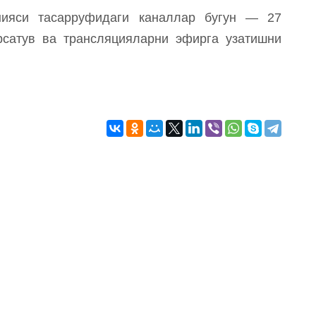
нияси тасарруфидаги каналлар бугун — 27
рсатув ва трансляцияларни эфирга узатишни