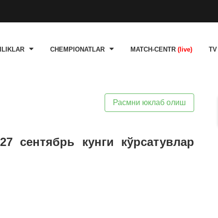
ILIKLAR
CHEMPIONATLAR
MATCH-CENTR
(live)
TV
Расмни юклаб олиш
27 сентябрь кунги кўрсатувлар