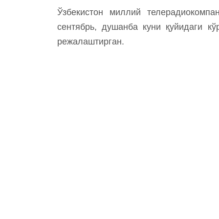
Ўзбекистон миллий телерадиокомпа
сентябрь, душанба куни қуйидаги кў
режалаштирган.