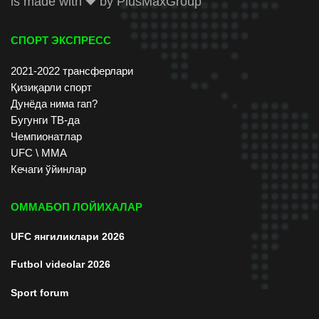
is made with
by
PlusMaxGroup
СПОРТ ЭКСПРЕСС
2021-2022 трансферлари
Қизиқарли спорт
Дунёда нима гап?
Бугунги ТВ-да
Чемпионатлар
UFC \ ММА
Кечаги ўйинлар
ОММАБОП ЛОЙИХАЛАР
UFC янгиликлари 2026
Futbol videolar 2026
Sport forum