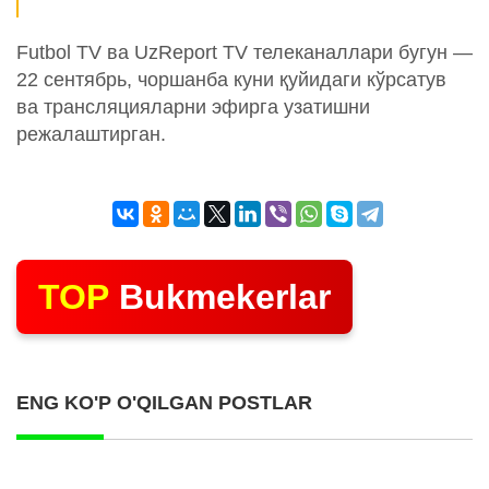
Futbol TV ва UzReport TV телеканаллари бугун —
22 сентябрь, чоршанба куни қуйидаги кўрсатув
ва трансляцияларни эфирга узатишни
режалаштирган.
TOP
Bukmekerlar
ENG KO'P O'QILGAN POSTLAR