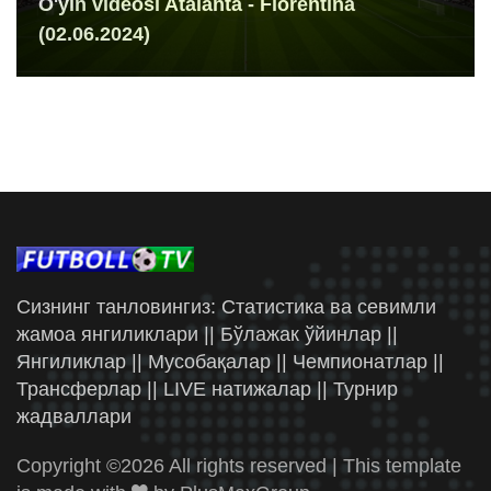
O'yin videosi Atalanta - Fiorentina
(02.06.2024)
Сизнинг танловингиз: Статистика ва севимли
жамоа янгиликлари || Бўлажак ўйинлар ||
Янгиликлар || Мусобақалар || Чемпионатлар ||
Трансферлар || LIVE натижалар || Турнир
жадваллари
Copyright ©
2026 All rights reserved | This template