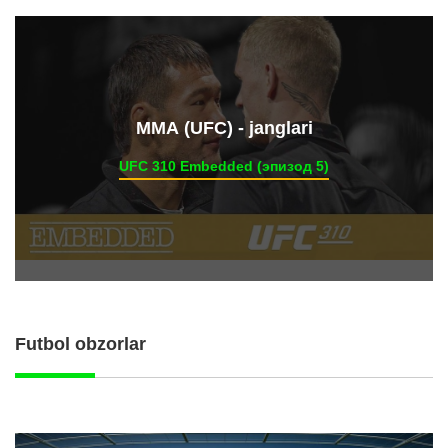
ММА (UFC) - janglari
UFC 310 Embedded (эпизод 5)
Futbol obzorlar