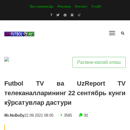
Биз ҳақимизда
Реклама
Контакт
Х-сайт
Расмни юклаб олиш
Futbol TV ва UzReport TV
телеканалларининг 22 сентябрь кунги
кўрсатувлар дастури
Mr.NoBoDy
22.09.2021 08:05
3585
30