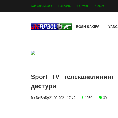
Биз ҳақимизда
Реклама
Контакт
Х-сайт
BOSH SAXIFA
YANG
Sport TV телеканалининг 
дастури
Mr.NoBoDy
21.09.2021 17:42
1959
30