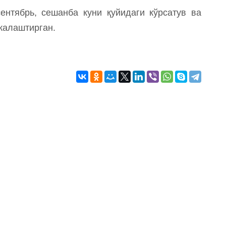
нтябрь, сешанба куни қуйидаги кўрсатув ва
жалаштирган.