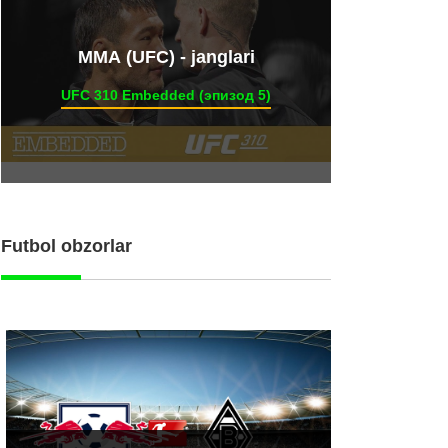
ММА (UFC) - janglari
UFC 310 Embedded (эпизод 5)
Futbol obzorlar