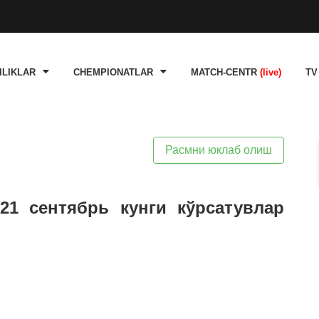
ILIKLAR
CHEMPIONATLAR
MATCH-CENTR
(live)
TV
Расмни юклаб олиш
21 сентябрь кунги кўрсатувлар