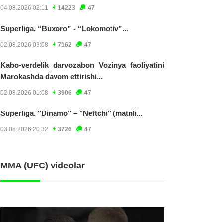
04.08.2026 02:11
14223
47
Superliga. “Buxoro” - “Lokomotiv”...
02.08.2026 03:08
7162
47
Kabo-verdelik darvozabon Vozinya faoliyatini
Marokashda davom ettirishi...
02.08.2026 01:08
3906
47
Superliga. "Dinamo" – "Neftchi" (matnli...
03.08.2026 20:32
3726
47
MMA (UFC) videolar