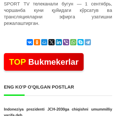
SPORT TV телеканали бугун — 1 сентябрь,
чоршанба куни қуйидаги кўрсатув ва
трансляцияларни эфирга узатишни
режалаштирган.
TOP
Bukmekerlar
ENG KO'P O'QILGAN POSTLAR
Indoneziya prezidenti JCH-2030ga chiqishni umummilliy
vazifa deb...