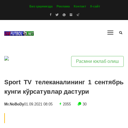
Биз ҳақимизда
Реклама
Контакт
Х-сайт
Расмни юклаб олиш
Sport TV телеканалининг 1 сентябрь
кунги кўрсатувлар дастури
Mr.NoBoDy
01.09.2021 08:05
2055
30