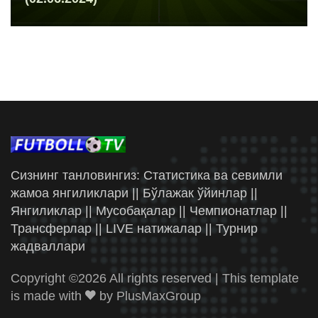
Сизнинг танловингиз: Статистика ва севимли
жамоа янгиликлари || Бўлажак ўйинлар ||
Янгиликлар || Мусобақалар || Чемпионатлар ||
Трансферлар || LIVE натижалар || Турнир
жадваллари
Copyright ©
2026 All rights reserved | This template
is made with
by
PlusMaxGroup