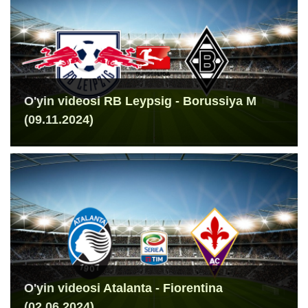
O'yin videosi RB Leypsig - Borussiya M
(09.11.2024)
O'yin videosi Atalanta - Fiorentina
(02.06.2024)