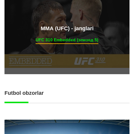
ММА (UFC) - janglari
UFC 310 Embedded (эпизод 5)
Futbol obzorlar