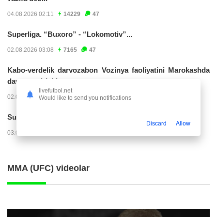
04.08.2026 02:11
14229
47
Superliga. “Buxoro” - “Lokomotiv”...
02.08.2026 03:08
7165
47
Kabo-verdelik darvozabon Vozinya faoliyatini Marokashda
davom ettirishi...
livefutbol.net
02.08.2026 01:08
3912
47
Would like to send you notifications
Superliga. "Dinamo" – "Neftchi" (matnli...
Discard
Allow
03.08.2026 20:32
3729
47
MMA (UFC) videolar