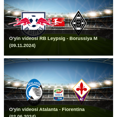
O'yin videosi RB Leypsig - Borussiya M
(09.11.2024)
O'yin videosi Atalanta - Fiorentina
(02.06.2024)