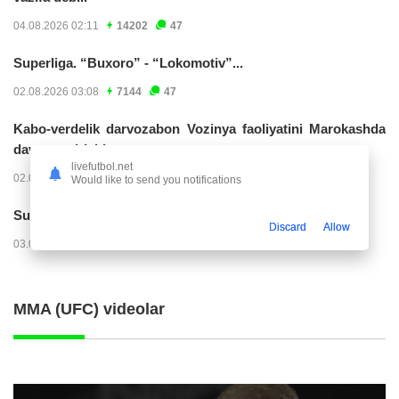
04.08.2026 02:11
14202
47
Superliga. “Buxoro” - “Lokomotiv”...
02.08.2026 03:08
7144
47
Kabo-verdelik darvozabon Vozinya faoliyatini Marokashda
davom ettirishi...
livefutbol.net
02.08.2026 01:08
3882
47
Would like to send you notifications
Superliga. "Dinamo" – "Neftchi" (matnli...
Discard
Allow
03.08.2026 20:32
3702
47
MMA (UFC) videolar