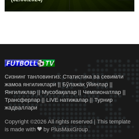
Сизнинг танловингиз: Статистика ва севимли
жамоа янгиликлари || Бўлажак ўйинлар ||
Янгиликлар || Мусобақалар || Чемпионатлар ||
Трансферлар || LIVE натижалар || Турнир
жадваллари
Copyright ©
2026 All rights reserved | This template
is made with
by
PlusMaxGroup