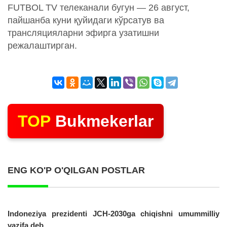
FUTBOL TV телеканали бугун — 26 август,
пайшанба куни қуйидаги кўрсатув ва
трансляцияларни эфирга узатишни
режалаштирган.
TOP
Bukmekerlar
ENG KO'P O'QILGAN POSTLAR
Indoneziya prezidenti JCH-2030ga chiqishni umummilliy
vazifa deb...