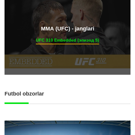
ММА (UFC) - janglari
UFC 310 Embedded (эпизод 5)
Futbol obzorlar