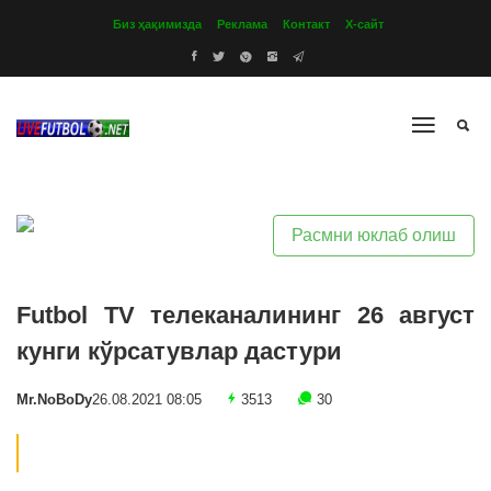
Биз ҳақимизда
Реклама
Контакт
Х-сайт
Расмни юклаб олиш
Futbol TV телеканалининг 26 август
кунги кўрсатувлар дастури
Mr.NoBoDy
26.08.2021 08:05
3513
30