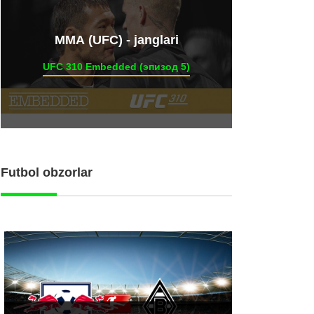
ММА (UFC) - janglari
UFC 310 Embedded (эпизод 5)
Futbol obzorlar