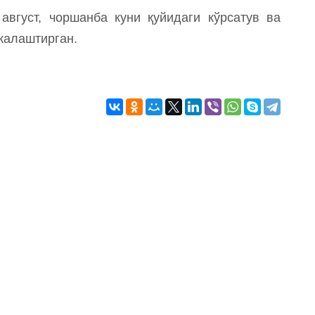
вгуст, чоршанба куни қуйидаги кўрсатув ва
жалаштирган.