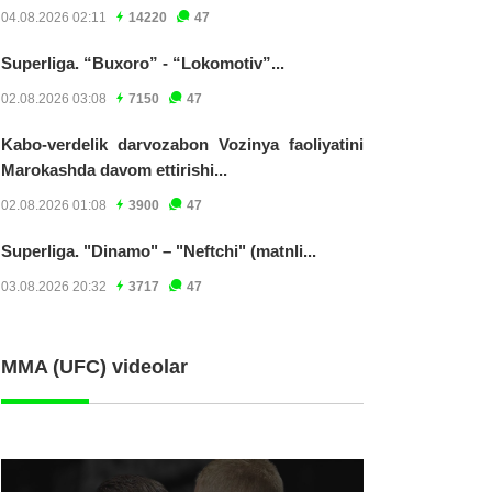
04.08.2026 02:11
14220
47
Superliga. “Buxoro” - “Lokomotiv”...
02.08.2026 03:08
7150
47
Kabo-verdelik darvozabon Vozinya faoliyatini
Marokashda davom ettirishi...
02.08.2026 01:08
3900
47
Superliga. "Dinamo" – "Neftchi" (matnli...
03.08.2026 20:32
3717
47
MMA (UFC) videolar