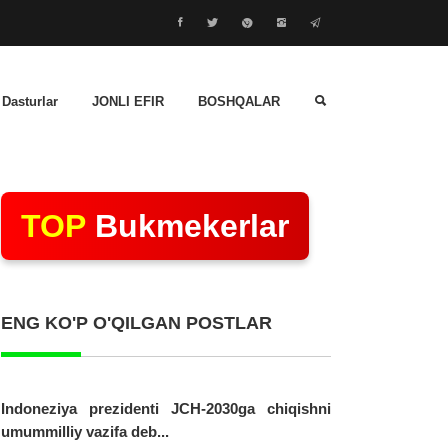
 Dasturlar
JONLI EFIR
BOSHQALAR
TOP
Bukmekerlar
ENG KO'P O'QILGAN POSTLAR
Indoneziya prezidenti JCH-2030ga chiqishni
umummilliy vazifa deb...