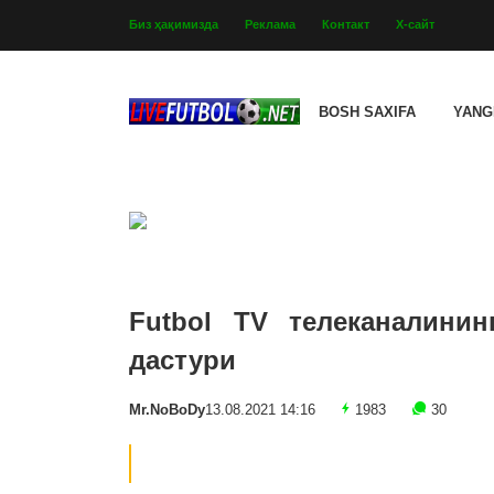
Биз ҳақимизда
Реклама
Контакт
Х-сайт
BOSH SAXIFA
YANG
Futbol TV телеканалинин
дастури
Mr.NoBoDy
13.08.2021 14:16
1983
30