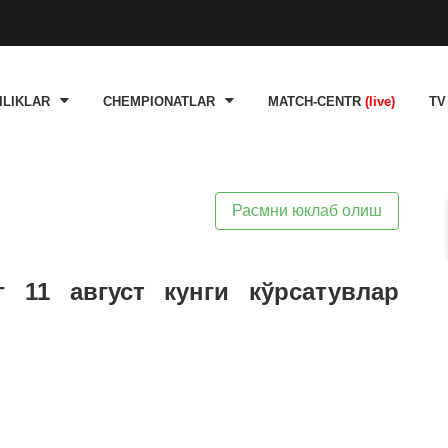
ILIKLAR
CHEMPIONATLAR
MATCH-CENTR
(live)
TV
Расмни юклаб олиш
г 11 август кунги кўрсатувлар