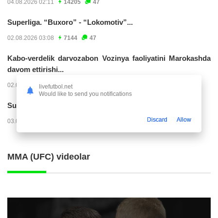
04.08.2026 02:11
14205
47
Superliga. “Buxoro” - “Lokomotiv”...
02.08.2026 03:08
7144
47
Kabo-verdelik darvozabon Vozinya faoliyatini Marokashda
davom ettirishi...
02.08.2026 01:08
3885
47
livefutbol.net
Would like to send you notifications
Superliga. "Dinamo" – "Neftchi" (matnli...
Discard
Allow
03.08.2026 20:32
3705
47
MMA (UFC) videolar