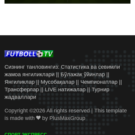
Сизнинг танловингиз: Статистика ва севимли
жамоа янгиликлари || Бўлажак ўйинлар ||
Янгиликлар || Мусобақалар || Чемпионатлар ||
Трансферлар || LIVE натижалар || Турнир
жадваллари
Copyright ©
2026 All rights reserved | This template
is made with
by
PlusMaxGroup
СПОРТ ЭКСПРЕСС