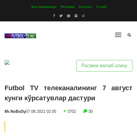
Биз ҳақимизда
Реклама
Контакт
Х-сайт
Расмни юклаб олиш
Futbol TV телеканалининг 7 август
кунги кўрсатувлар дастури
Mr.NoBoDy
07.08.2021 02:05
3702
30