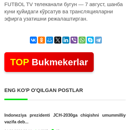
FUTBOL TV телеканали бугун — 7 август, шанба
куни қуйидаги кўрсатув ва трансляцияларни
эфирга узатишни режалаштирган.
TOP
Bukmekerlar
ENG KO'P O'QILGAN POSTLAR
Indoneziya prezidenti JCH-2030ga chiqishni umummilliy
vazifa deb...