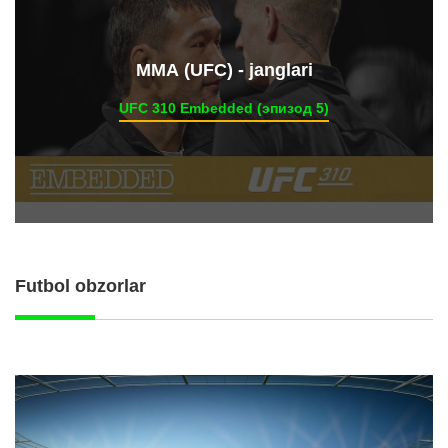
ММА (UFC) - janglari
UFC 310 Embedded (эпизод 5)
Futbol obzorlar