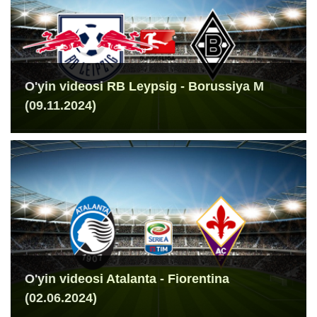
O'yin videosi RB Leypsig - Borussiya M
(09.11.2024)
O'yin videosi Atalanta - Fiorentina
(02.06.2024)