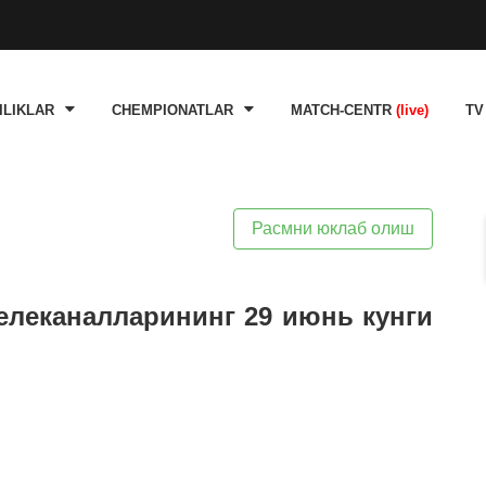
ILIKLAR
CHEMPIONATLAR
MATCH-CENTR
(live)
TV
Расмни юклаб олиш
телеканалларининг 29 июнь кунги