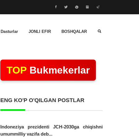
 Dasturlar
JONLI EFIR
BOSHQALAR
TOP
Bukmekerlar
ENG KO'P O'QILGAN POSTLAR
Indoneziya prezidenti JCH-2030ga chiqishni
umummilliy vazifa deb...