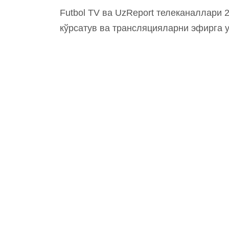
Futbol TV ва UzReport телеканаллари 
кўрсатув ва трансляцияларни эфирга 