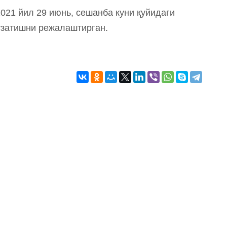
2021 йил 29 июнь, сешанба куни қуйидаги
узатишни режалаштирган.