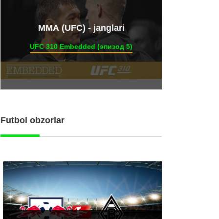
ММА (UFC) - janglari
UFC 310 Embedded (эпизод 5)
Futbol obzorlar