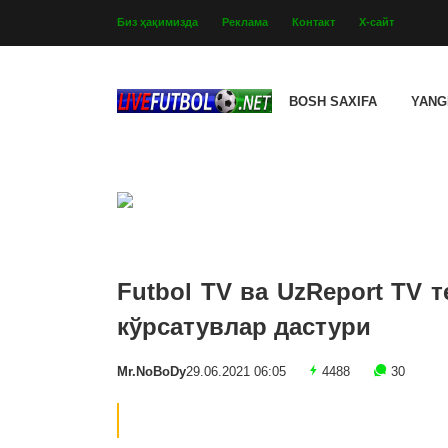
Биз ҳақимизда
Реклама
Контакт
Х-сайт
BOSH SAXIFA
YANG
Futbol TV ва UzReport TV 
кўрсатувлар дастури
Mr.NoBoDy
29.06.2021 06:05
4488
30