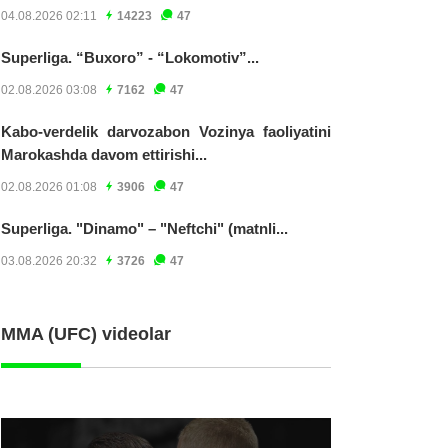
04.08.2026 02:11
14223
47
Superliga. “Buxoro” - “Lokomotiv”...
02.08.2026 03:08
7162
47
Kabo-verdelik darvozabon Vozinya faoliyatini
Marokashda davom ettirishi...
02.08.2026 01:08
3906
47
Superliga. "Dinamo" – "Neftchi" (matnli...
03.08.2026 20:32
3726
47
MMA (UFC) videolar