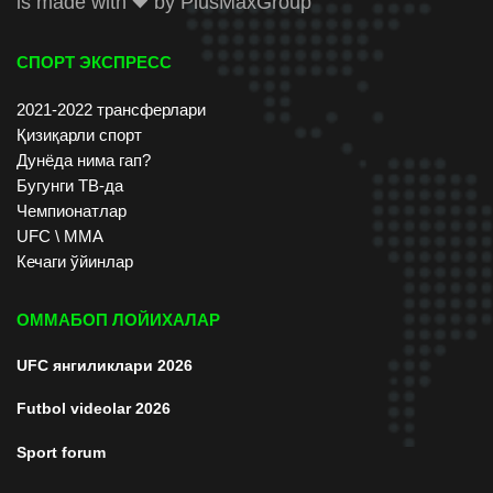
is made with
by
PlusMaxGroup
СПОРТ ЭКСПРЕСС
2021-2022 трансферлари
Қизиқарли спорт
Дунёда нима гап?
Бугунги ТВ-да
Чемпионатлар
UFC \ ММА
Кечаги ўйинлар
ОММАБОП ЛОЙИХАЛАР
UFC янгиликлари 2026
Futbol videolar 2026
Sport forum