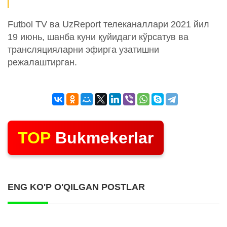
Futbol TV ва UzReport телеканаллари 2021 йил
19 июнь, шанба куни қуйидаги кўрсатув ва
трансляцияларни эфирга узатишни
режалаштирган.
TOP
Bukmekerlar
ENG KO'P O'QILGAN POSTLAR