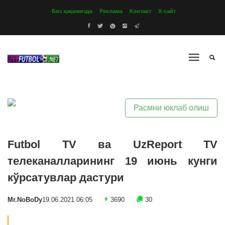
Биз ҳақимизда
Реклама
Контакт
Х-сайт
Расмни юклаб олиш
Futbol TV ва UzReport TV
телеканалларининг 19 июнь кунги
кўрсатувлар дастури
Mr.NoBoDy
19.06.2021 06:05
3690
30