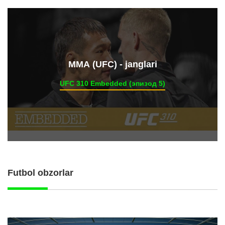
ММА (UFC) - janglari
UFC 310 Embedded (эпизод 5)
Futbol obzorlar