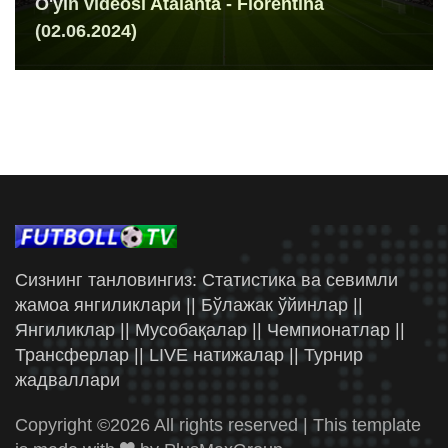
O'yin videosi Atalanta - Fiorentina
(02.06.2024)
Сизнинг танловингиз: Статистика ва севимли
жамоа янгиликлари || Бўлажак ўйинлар ||
Янгиликлар || Мусобақалар || Чемпионатлар ||
Трансферлар || LIVE натижалар || Турнир
жадваллари
Copyright ©
2026 All rights reserved | This template