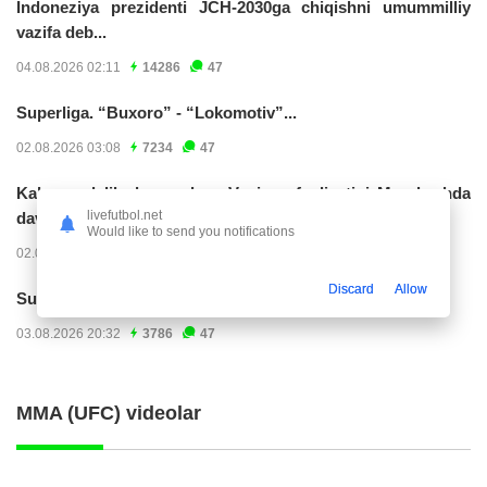
Indoneziya prezidenti JCH-2030ga chiqishni umummilliy
vazifa deb...
04.08.2026 02:11
14286
47
Superliga. “Buxoro” - “Lokomotiv”...
02.08.2026 03:08
7234
47
Kabo-verdelik darvozabon Vozinya faoliyatini Marokashda
livefutbol.net
davom ettirishi...
Would like to send you notifications
02.08.2026 01:08
3984
47
Discard
Allow
Superliga. "Dinamo" – "Neftchi" (matnli...
03.08.2026 20:32
3786
47
MMA (UFC) videolar