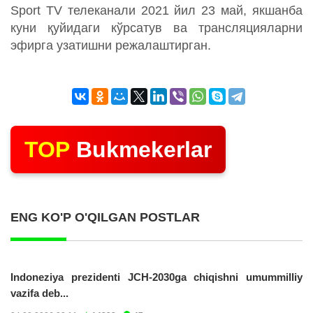
Sport TV телеканали 2021 йил 23 май, якшанба
куни қуйидаги кўрсатув ва трансляцияларни
эфирга узатишни режалаштирган.
TOP
Bukmekerlar
ENG KO'P O'QILGAN POSTLAR
Indoneziya prezidenti JCH-2030ga chiqishni umummilliy
vazifa deb...