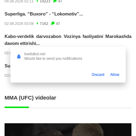
04.08.2026 02:11
14223
47
Superliga. “Buxoro” - “Lokomotiv”...
02.08.2026 03:08
7162
47
Kabo-verdelik darvozabon Vozinya faoliyatini Marokashda
davom ettirishi...
02.08.2026 01:08
3909
47
livefutbol.net
Would like to send you notifications
Superliga. "Dinamo" – "Neftchi" (matnli...
Discard
Allow
03.08.2026 20:32
3726
47
MMA (UFC) videolar