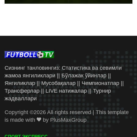
Сизнинг танловингиз: Статистика ва севимли
жамоа янгиликлари || Бўлажак ўйинлар ||
Янгиликлар || Мусобақалар || Чемпионатлар ||
Трансферлар || LIVE натижалар || Турнир
жадваллари
Copyright ©
2026 All rights reserved | This template
is made with
by
PlusMaxGroup
СПОРТ ЭКСПРЕСС