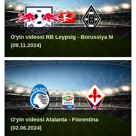
O'yin videosi RB Leypsig - Borussiya M
(09.11.2024)
O'yin videosi Atalanta - Fiorentina
(02.06.2024)