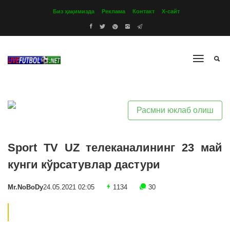
Биз ҳақимизда
Реклама
Контакт
Х-сайт
Расмни юклаб олиш
Sport TV UZ телеканалининг 23 май
кунги кўрсатувлар дастури
Mr.NoBoDy
24.05.2021 02:05
1134
30