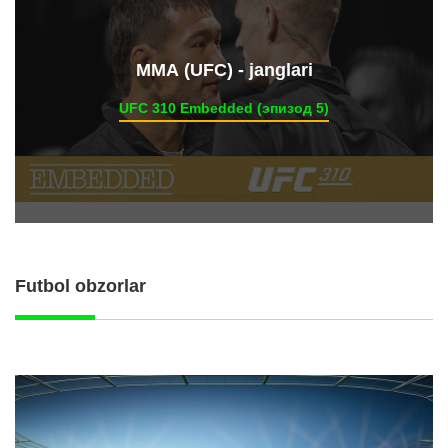
ММА (UFC) - janglari
UFC 310 Embedded (эпизод 5)
Futbol obzorlar