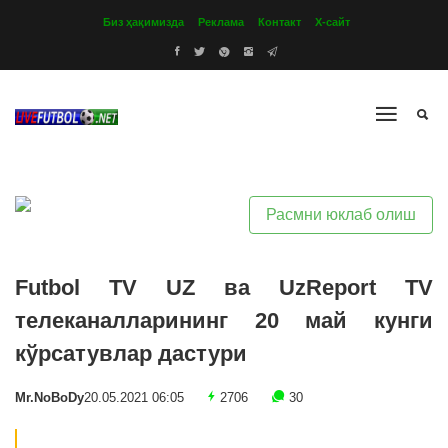
Биз ҳақимизда
Реклама
Контакт
Х-сайт
Расмни юклаб олиш
Futbol TV UZ ва UzReport TV
телеканалларининг 20 май кунги
кўрсатувлар дастури
Mr.NoBoDy
20.05.2021 06:05
2706
30