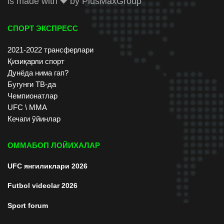
is made with
by
PlusMaxGroup
СПОРТ ЭКСПРЕСС
2021-2022 трансферлари
Қизиқарли спорт
Дунёда нима гап?
Бугунги ТВ-да
Чемпионатлар
UFC \ ММА
Кечаги ўйинлар
ОММАБОП ЛОЙИХАЛАР
UFC янгиликлари 2026
Futbol videolar 2026
Sport forum