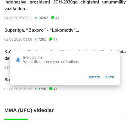
Indoneziya prezidenti JCH-2030ga chiqishni umummilliy
vazifa deb...
04.08.2026 02:11
14262
47
Superliga. “Buxoro” - “Lokomotiv”...
02.08.2026 03:08
7201
47
Kabo-verdelik darvozabon Vozinya faoliyatini Marokashda
livefutbol.net
davom ettirishi...
Would like to send you notifications
02.08.2026 01:08
3948
47
Discard
Allow
Superliga. "Dinamo" – "Neftchi" (matnli...
03.08.2026 20:32
3750
47
MMA (UFC) videolar