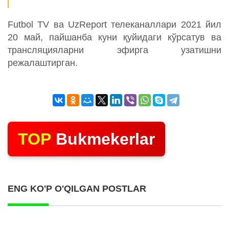
Futbol TV ва UzReport телеканаллари 2021 йил
20 май, пайшанба куни қуйидаги кўрсатув ва
трансляцияларни эфирга узатишни
режалаштирган.
TOP
Bukmekerlar
ENG KO'P O'QILGAN POSTLAR