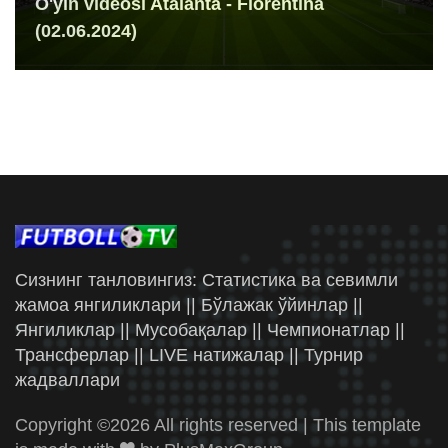
O'yin videosi Atalanta - Fiorentina
(02.06.2024)
Сизнинг танловингиз: Статистика ва севимли
жамоа янгиликлари || Бўлажак ўйинлар ||
Янгиликлар || Мусобақалар || Чемпионатлар ||
Трансферлар || LIVE натижалар || Турнир
жадваллари
Copyright ©
2026 All rights reserved | This template