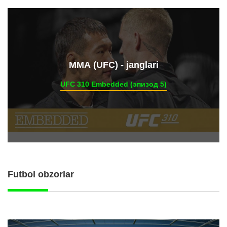
ММА (UFC) - janglari
UFC 310 Embedded (эпизод 5)
Futbol obzorlar