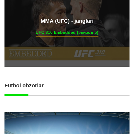
ММА (UFC) - janglari
UFC 310 Embedded (эпизод 5)
Futbol obzorlar