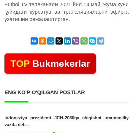
Futbol TV телеканали 2021 йил 14 май, жума куни
қуйидаги кўрсатув ва трансляцияларни эфирга
узатишни режалаштирган.
TOP
Bukmekerlar
ENG KO'P O'QILGAN POSTLAR
Indoneziya prezidenti JCH-2030ga chiqishni umummilliy
vazifa deb...