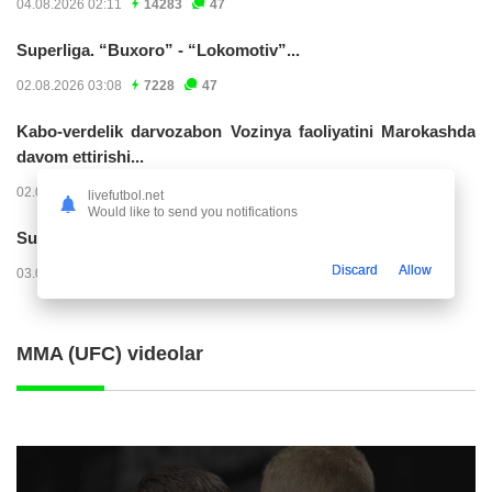
04.08.2026 02:11
14283
47
Superliga. “Buxoro” - “Lokomotiv”...
02.08.2026 03:08
7228
47
Kabo-verdelik darvozabon Vozinya faoliyatini Marokashda
davom ettirishi...
02.08.2026 01:08
3966
47
livefutbol.net
Would like to send you notifications
Superliga. "Dinamo" – "Neftchi" (matnli...
Discard
Allow
03.08.2026 20:32
3774
47
MMA (UFC) videolar