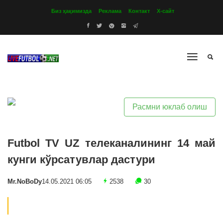
Биз ҳақимизда
Реклама
Контакт
Х-сайт
Расмни юклаб олиш
Futbol TV UZ телеканалининг 14 май
кунги кўрсатувлар дастури
Mr.NoBoDy
14.05.2021 06:05
2538
30