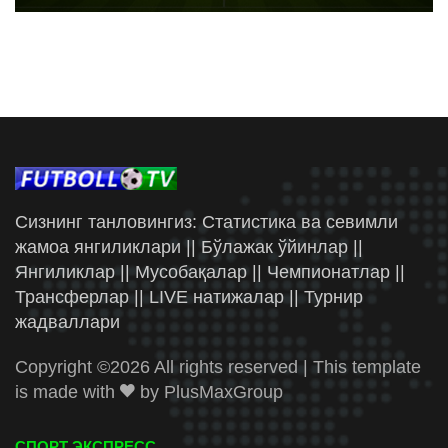
Сизнинг танловингиз: Статистика ва севимли
жамоа янгиликлари || Бўлажак ўйинлар ||
Янгиликлар || Мусобақалар || Чемпионатлар ||
Трансферлар || LIVE натижалар || Турнир
жадваллари
Copyright ©
2026 All rights reserved | This template
is made with
by
PlusMaxGroup
СПОРТ ЭКСПРЕСС