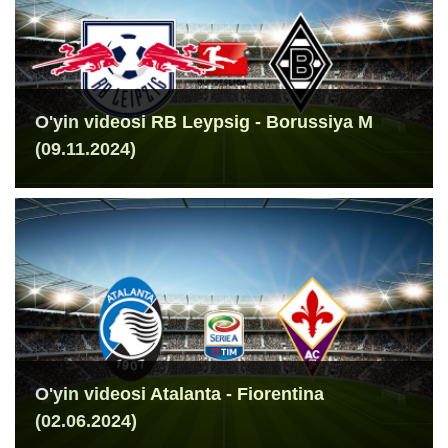
O'yin videosi RB Leypsig - Borussiya M
(09.11.2024)
O'yin videosi Atalanta - Fiorentina
(02.06.2024)