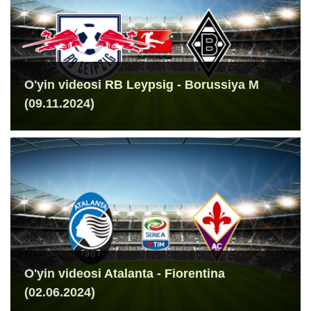
O'yin videosi RB Leypsig - Borussiya M
(09.11.2024)
O'yin videosi Atalanta - Fiorentina
(02.06.2024)