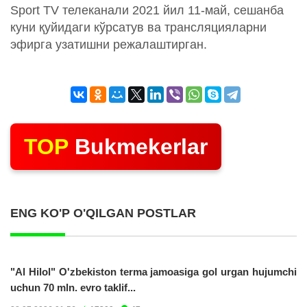
Sport TV телеканали 2021 йил 11-май, сешанба
куни қуйидаги кўрсатув ва трансляцияларни
эфирга узатишни режалаштирган.
TOP
Bukmekerlar
ENG KO'P O'QILGAN POSTLAR
"Al Hilol" O'zbekiston terma jamoasiga gol urgan hujumchi
uchun 70 mln. evro taklif...