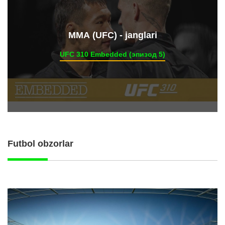
ММА (UFC) - janglari
UFC 310 Embedded (эпизод 5)
Futbol obzorlar