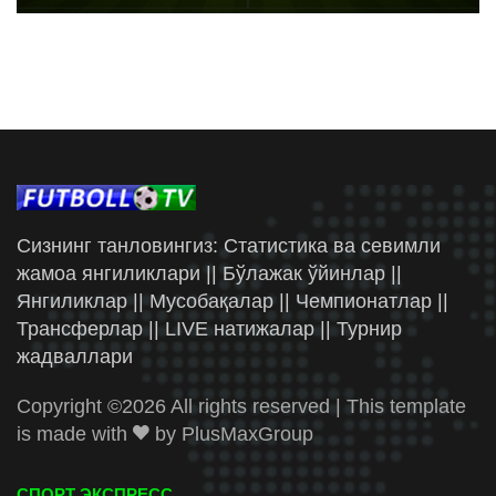
Сизнинг танловингиз: Статистика ва севимли
жамоа янгиликлари || Бўлажак ўйинлар ||
Янгиликлар || Мусобақалар || Чемпионатлар ||
Трансферлар || LIVE натижалар || Турнир
жадваллари
Copyright ©
2026 All rights reserved | This template
is made with
by
PlusMaxGroup
СПОРТ ЭКСПРЕСС