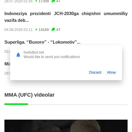
28.07.2026 01:56
17309
47
Indoneziya prezidenti JCH-2030ga chiqishni umummilliy
vazifa deb...
04.08.2026 02:11
14169
47
Superliga. “Buxoro” - “Lokomotiv”...
02.08.2026 03:08
7132
47
livefutbol.net
Would like to send you notifications
Mirko Yyelichich: "Birinchi bo'limni juda yomon...
Discard
Allow
28.07.2026 00:24
4528
47
MMA (UFC) videolar