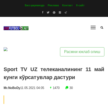
Биз ҳақимизда
Реклама
Контакт
Х-сайт
Расмни юклаб олиш
Sport TV UZ телеканалининг 11 май
кунги кўрсатувлар дастури
Mr.NoBoDy
11.05.2021 04:05
1470
30