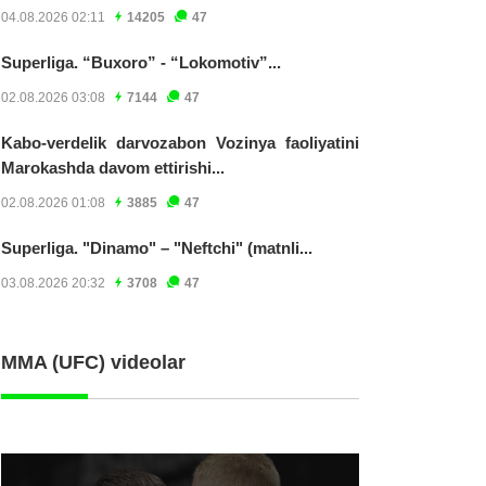
04.08.2026 02:11
14205
47
Superliga. “Buxoro” - “Lokomotiv”...
02.08.2026 03:08
7144
47
Kabo-verdelik darvozabon Vozinya faoliyatini
Marokashda davom ettirishi...
02.08.2026 01:08
3885
47
Superliga. "Dinamo" – "Neftchi" (matnli...
03.08.2026 20:32
3708
47
MMA (UFC) videolar