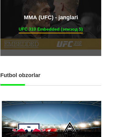
ММА (UFC) - janglari
UFC 310 Embedded (эпизод 5)
Futbol obzorlar