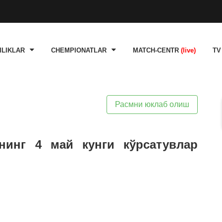
ILIKLAR
CHEMPIONATLAR
MATCH-CENTR
(live)
TV
Расмни юклаб олиш
нинг 4 май кунги кўрсатувлар