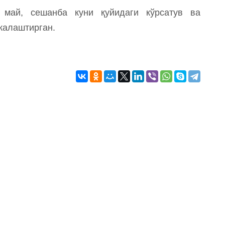
 май, сешанба куни қуйидаги кўрсатув ва
жалаштирган.