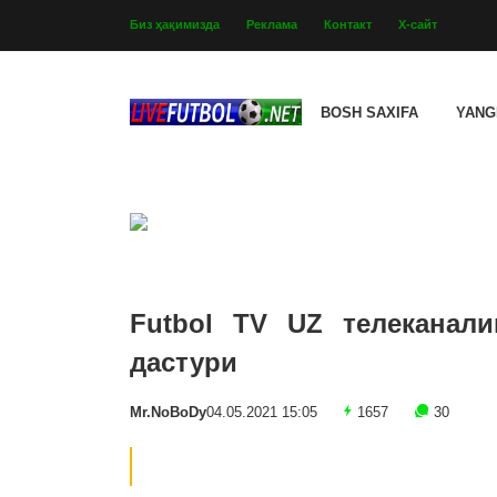
Биз ҳақимизда
Реклама
Контакт
Х-сайт
BOSH SAXIFA
YANG
Futbol TV UZ телеканали
дастури
Mr.NoBoDy
04.05.2021 15:05
1657
30