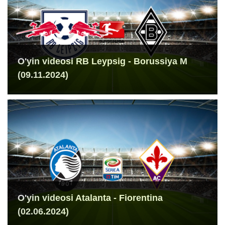
O'yin videosi RB Leypsig - Borussiya M
(09.11.2024)
O'yin videosi Atalanta - Fiorentina
(02.06.2024)