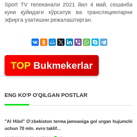
Sport TV телеканали 2021 йил 4 май, сешанба
куни қуйидаги кўрсатув ва трансляцияларни
эфирга узатишни режалаштирган.
TOP
Bukmekerlar
ENG KO'P O'QILGAN POSTLAR
"Al Hilol" O'zbekiston terma jamoasiga gol urgan hujumchi
uchun 70 mln. evro taklif...