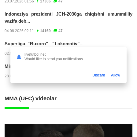
28.07.2026 01:56
17306
47
Indoneziya prezidenti JCH-2030ga chiqishni umummilliy
vazifa deb...
04.08.2026 02:11
14169
47
Superliga. “Buxoro” - “Lokomotiv”...
02.08.2026 03:08
7129
47
livefutbol.net
Would like to send you notifications
Mirko Yyelichich: "Birinchi bo'limni juda yomon...
Discard
Allow
28.07.2026 00:24
4528
47
MMA (UFC) videolar