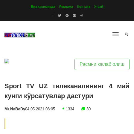
Биз ҳақимизда
Реклама
Контакт
Х-сайт
Расмни юклаб олиш
Sport TV UZ телеканалининг 4 май
кунги кўрсатувлар дастури
Mr.NoBoDy
04.05.2021 08:05
1334
30