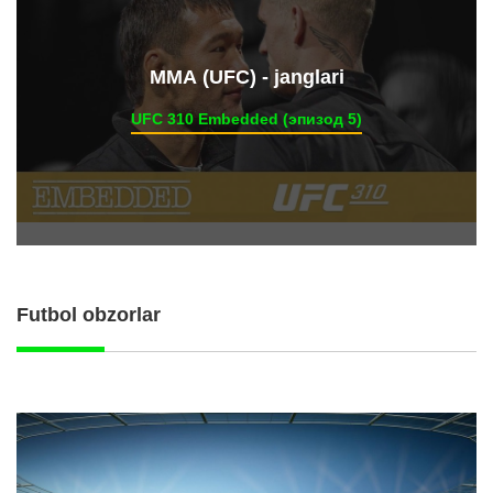
ММА (UFC) - janglari
UFC 310 Embedded (эпизод 5)
Futbol obzorlar