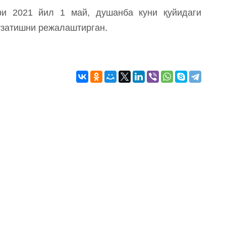
ри 2021 йил 1 май, душанба куни қуйидаги
узатишни режалаштирган.