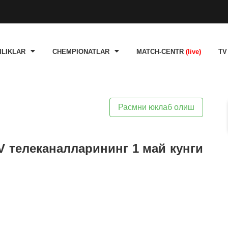
ILIKLAR
CHEMPIONATLAR
MATCH-CENTR
(live)
TV
Расмни юклаб олиш
TV телеканалларининг 1 май кунги