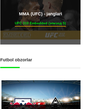
ММА (UFC) - janglari
UFC 310 Embedded (эпизод 5)
Futbol obzorlar