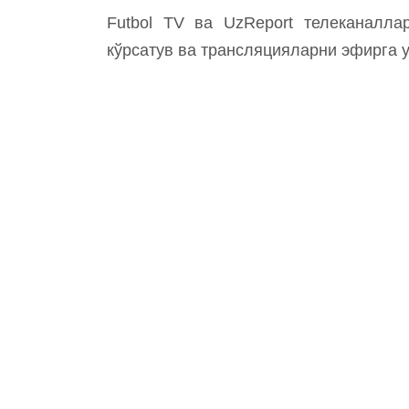
Futbol TV ва UzReport телеканалла
кўрсатув ва трансляцияларни эфирга 