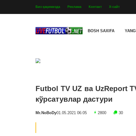
Биз ҳақимизда
Реклама
Контакт
Х-сайт
BOSH SAXIFA
YANG
Futbol TV UZ ва UzReport 
кўрсатувлар дастури
Mr.NoBoDy
01.05.2021 06:05
2800
30