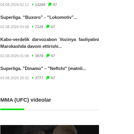
04.08.2026 02:11
14286
47
Superliga. “Buxoro” - “Lokomotiv”...
02.08.2026 03:08
7228
47
Kabo-verdelik darvozabon Vozinya faoliyatini
Marokashda davom ettirishi...
02.08.2026 01:08
3978
47
Superliga. "Dinamo" – "Neftchi" (matnli...
03.08.2026 20:32
3777
47
MMA (UFC) videolar