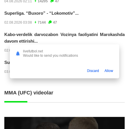
04.08.2026 02:11
14205
47
Superliga. “Buxoro” - “Lokomotiv”...
02.08.2026 03:08
7144
47
Kabo-verdelik darvozabon Vozinya faoliyatini Marokashda
davom ettirishi...
02.08.2026 01:08
3885
47
livefutbol.net
Would like to send you notifications
Superliga. "Dinamo" – "Neftchi" (matnli...
Discard
Allow
03.08.2026 20:32
3705
47
MMA (UFC) videolar