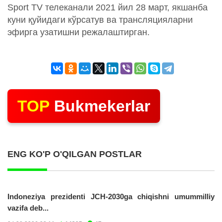
Sport TV телеканали 2021 йил 28 март, якшанба
куни қуйидаги кўрсатув ва трансляцияларни
эфирга узатишни режалаштирган.
TOP
Bukmekerlar
ENG KO'P O'QILGAN POSTLAR
Indoneziya prezidenti JCH-2030ga chiqishni umummilliy
vazifa deb...