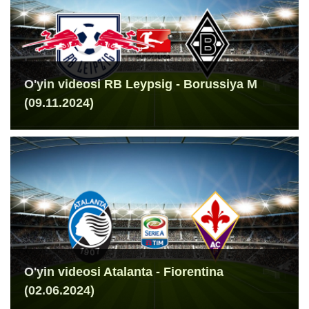
O'yin videosi RB Leypsig - Borussiya M
(09.11.2024)
O'yin videosi Atalanta - Fiorentina
(02.06.2024)