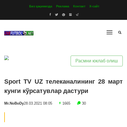
Биз ҳақимизда
Реклама
Контакт
Х-сайт
Расмни юклаб олиш
Sport TV UZ телеканалининг 28 март
кунги кўрсатувлар дастури
Mr.NoBoDy
28.03.2021 08:05
1665
30