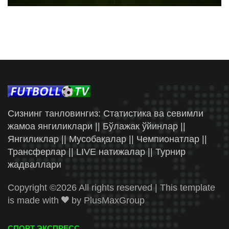
Сизнинг танловингиз: Статистика ва севимли
жамоа янгиликлари || Бўлажак ўйинлар ||
Янгиликлар || Мусобақалар || Чемпионатлар ||
Трансферлар || LIVE натижалар || Турнир
жадваллари
Copyright ©
2026 All rights reserved | This template
is made with
by
PlusMaxGroup
СПОРТ ЭКСПРЕСС