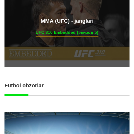
ММА (UFC) - janglari
UFC 310 Embedded (эпизод 5)
Futbol obzorlar