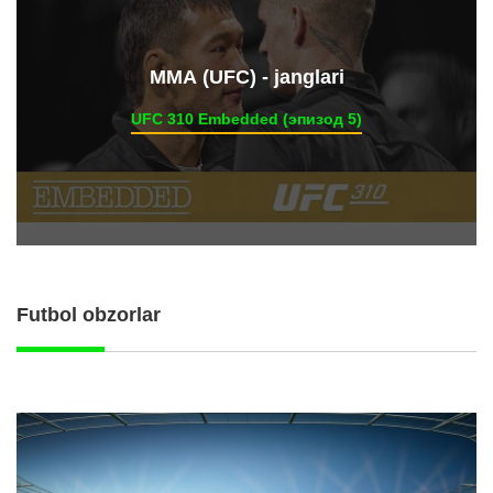
ММА (UFC) - janglari
UFC 310 Embedded (эпизод 5)
Futbol obzorlar