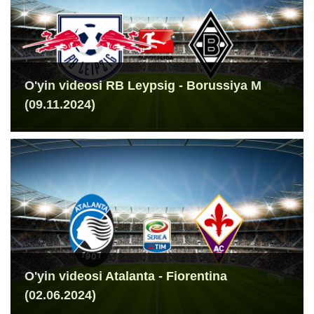
O'yin videosi RB Leypsig - Borussiya M
(09.11.2024)
O'yin videosi Atalanta - Fiorentina
(02.06.2024)