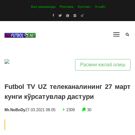
Биз ҳақимизда
Реклама
Контакт
Х-сайт
Расмни юклаб олиш
Futbol TV UZ телеканалининг 27 март
кунги кўрсатувлар дастури
Mr.NoBoDy
27.03.2021 08:05
2309
30