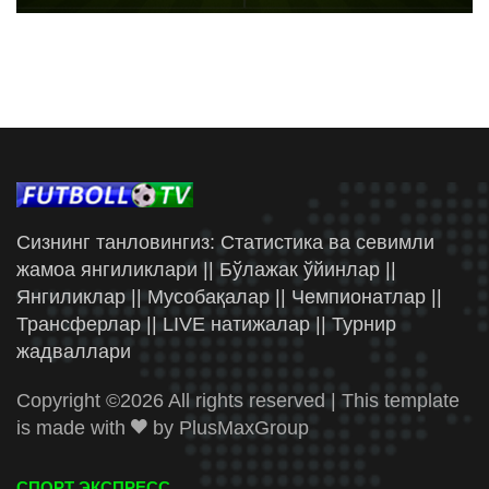
Сизнинг танловингиз: Статистика ва севимли
жамоа янгиликлари || Бўлажак ўйинлар ||
Янгиликлар || Мусобақалар || Чемпионатлар ||
Трансферлар || LIVE натижалар || Турнир
жадваллари
Copyright ©
2026 All rights reserved | This template
is made with
by
PlusMaxGroup
СПОРТ ЭКСПРЕСС