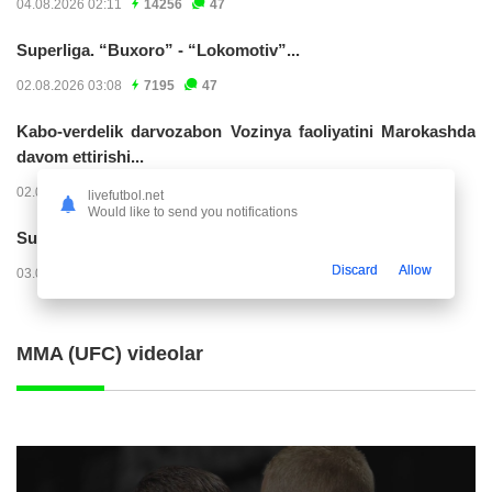
04.08.2026 02:11
14256
47
Superliga. “Buxoro” - “Lokomotiv”...
02.08.2026 03:08
7195
47
Kabo-verdelik darvozabon Vozinya faoliyatini Marokashda
davom ettirishi...
02.08.2026 01:08
3939
47
livefutbol.net
Would like to send you notifications
Superliga. "Dinamo" – "Neftchi" (matnli...
Discard
Allow
03.08.2026 20:32
3744
47
MMA (UFC) videolar