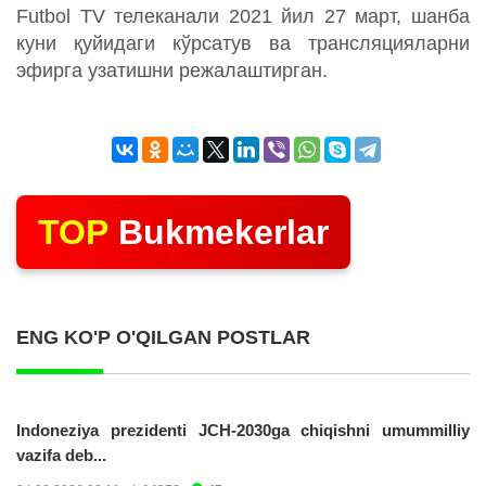
Futbol TV телеканали 2021 йил 27 март, шанба
куни қуйидаги кўрсатув ва трансляцияларни
эфирга узатишни режалаштирган.
TOP
Bukmekerlar
ENG KO'P O'QILGAN POSTLAR
Indoneziya prezidenti JCH-2030ga chiqishni umummilliy
vazifa deb...