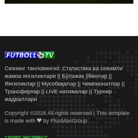
Сизнинг танловингиз: Статистика ва севимли
жамоа янгиликлари || Бўлажак ўйинлар ||
Янгиликлар || Мусобақалар || Чемпионатлар ||
Трансферлар || LIVE натижалар || Турнир
жадваллари
Copyright ©
2026 All rights reserved | This template
is made with
by
PlusMaxGroup
СПОРТ ЭКСПРЕСС