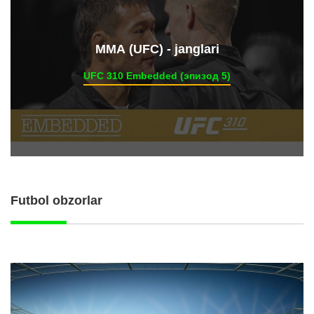
ММА (UFC) - janglari
UFC 310 Embedded (эпизод 5)
Futbol obzorlar