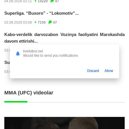
04.08.2026 02:11
14220
47
Superliga. “Buxoro” - “Lokomotiv”...
02.08.2026 03:08
7150
47
Kabo-verdelik darvozabon Vozinya faoliyatini Marokashda
davom ettirishi...
02.08.2026 01:08
3900
47
livefutbol.net
Would like to send you notifications
Superliga. "Dinamo" – "Neftchi" (matnli...
Discard
Allow
03.08.2026 20:32
3717
47
MMA (UFC) videolar