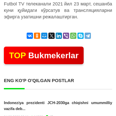
Futbol TV телеканали 2021 йил 23 март, сешанба
куни қуйидаги кўрсатув ва трансляцияларни
эфирга узатишни режалаштирган.
TOP
Bukmekerlar
ENG KO'P O'QILGAN POSTLAR
Indoneziya prezidenti JCH-2030ga chiqishni umummilliy
vazifa deb...