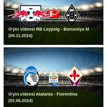
O'yin videosi RB Leypsig - Borussiya M
(09.11.2024)
O'yin videosi Atalanta - Fiorentina
(02.06.2024)