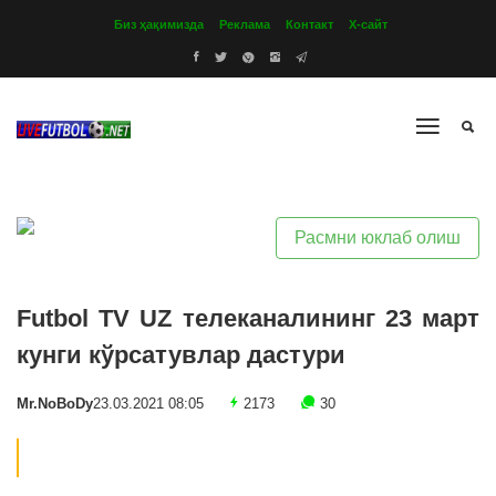
Биз ҳақимизда
Реклама
Контакт
Х-сайт
Расмни юклаб олиш
Futbol TV UZ телеканалининг 23 март
кунги кўрсатувлар дастури
Mr.NoBoDy
23.03.2021 08:05
2173
30