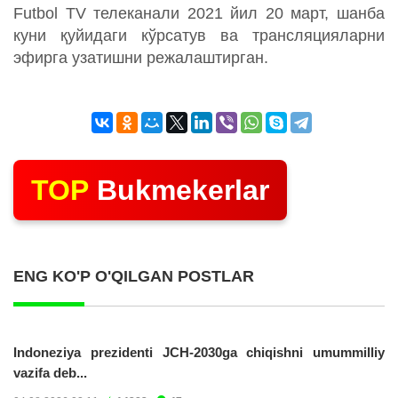
Futbol TV телеканали 2021 йил 20 март, шанба
куни қуйидаги кўрсатув ва трансляцияларни
эфирга узатишни режалаштирган.
TOP
Bukmekerlar
ENG KO'P O'QILGAN POSTLAR
Indoneziya prezidenti JCH-2030ga chiqishni umummilliy
vazifa deb...