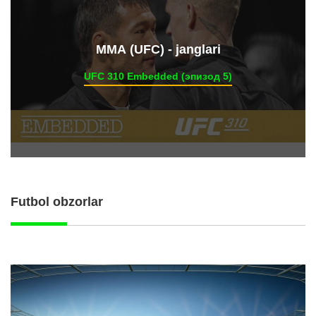
ММА (UFC) - janglari
UFC 310 Embedded (эпизод 5)
Futbol obzorlar