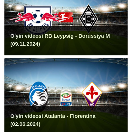
O'yin videosi RB Leypsig - Borussiya M
(09.11.2024)
O'yin videosi Atalanta - Fiorentina
(02.06.2024)