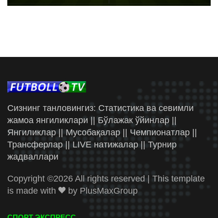
Сизнинг танловингиз: Статистика ва севимли
жамоа янгиликлари || Бўлажак ўйинлар ||
Янгиликлар || Мусобақалар || Чемпионатлар ||
Трансферлар || LIVE натижалар || Турнир
жадваллари
Copyright ©
2026 All rights reserved | This template
is made with
by
PlusMaxGroup
СПОРТ ЭКСПРЕСС