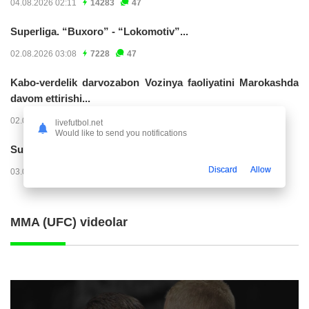
04.08.2026 02:11
14283
47
Superliga. “Buxoro” - “Lokomotiv”...
02.08.2026 03:08
7228
47
Kabo-verdelik darvozabon Vozinya faoliyatini Marokashda
davom ettirishi...
02.08.2026 01:08
3978
47
livefutbol.net
Would like to send you notifications
Superliga. "Dinamo" – "Neftchi" (matnli...
Discard
Allow
03.08.2026 20:32
3777
47
MMA (UFC) videolar