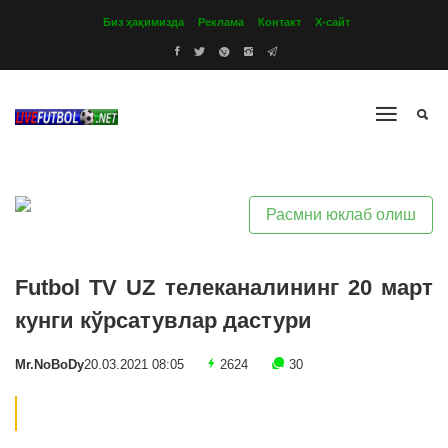
Биз ҳақимизда
Реклама
Контакт
Х-сайт
Расмни юклаб олиш
Futbol TV UZ телеканалининг 20 март
кунги кўрсатувлар дастури
Mr.NoBoDy
20.03.2021 08:05
2624
30