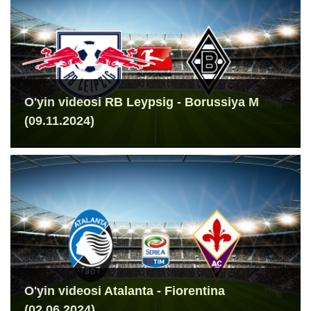
O'yin videosi RB Leypsig - Borussiya M
(09.11.2024)
O'yin videosi Atalanta - Fiorentina
(02.06.2024)