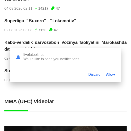
04.08.2026 02:11
14217
47
Superliga. “Buxoro” - “Lokomotiv”...
02.08.2026 03:08
7150
47
Kabo-verdelik darvozabon Vozinya faoliyatini Marokashda
davom ettirishi...
livefutbol.net
02.08.2026 01:08
3897
47
Would like to send you notifications
Superliga. "Dinamo" – "Neftchi" (matnli...
Discard
Allow
03.08.2026 20:32
3714
47
MMA (UFC) videolar