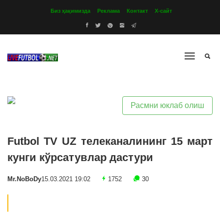
Биз ҳақимизда
Реклама
Контакт
Х-сайт
Расмни юклаб олиш
Futbol TV UZ телеканалининг 15 март
кунги кўрсатувлар дастури
Mr.NoBoDy
15.03.2021 19:02
1752
30