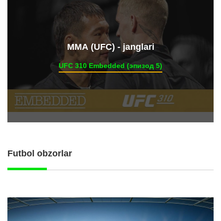
ММА (UFC) - janglari
UFC 310 Embedded (эпизод 5)
Futbol obzorlar