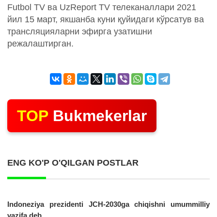
Futbol TV ва UzReport TV телеканаллари 2021
йил 15 март, якшанба куни қуйидаги кўрсатув ва
трансляцияларни эфирга узатишни
режалаштирган.
TOP
Bukmekerlar
ENG KO'P O'QILGAN POSTLAR
Indoneziya prezidenti JCH-2030ga chiqishni umummilliy
vazifa deb...