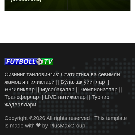
Сизнинг танловингиз: Статистика ва севимли
жамоа янгиликлари || Бўлажак ўйинлар ||
Янгиликлар || Мусобақалар || Чемпионатлар ||
Трансферлар || LIVE натижалар || Турнир
жадваллари
Copyright ©
2026 All rights reserved | This template
is made with
by
PlusMaxGroup