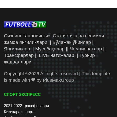
Сизнинг танловингиз: Статистика ва севимли
жамоа янгиликлари || Бўлажак ўйинлар ||
Янгиликлар || Мусобақалар || Чемпионатлар ||
Трансферлар || LIVE натижалар || Турнир
жадваллари
Copyright ©
2026 All rights reserved | This template
is made with
by
PlusMaxGroup
СПОРТ ЭКСПРЕСС
2021-2022 трансферлари
Қизиқарли спорт