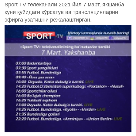
Sport TV телеканали 2021 йил 7 март, якшанба
куни қуйидаги кўрсатув ва трансляцияларни
эфирга узатишни режалаштирган.