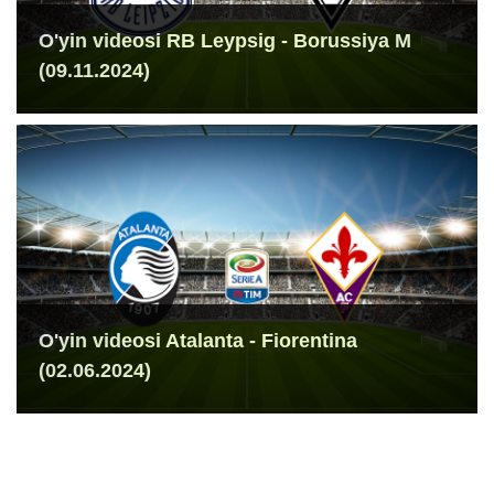
O'yin videosi RB Leypsig - Borussiya M
(09.11.2024)
O'yin videosi Atalanta - Fiorentina
(02.06.2024)