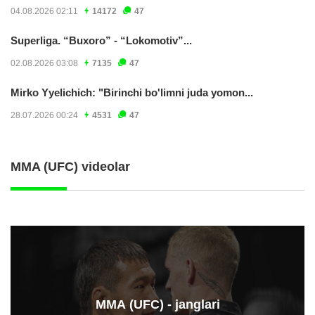
04.08.2026 02:11
14172
47
Superliga. “Buxoro” - “Lokomotiv”...
02.08.2026 03:08
7135
47
Mirko Yyelichich: "Birinchi bo'limni juda yomon...
28.07.2026 00:24
4531
47
MMA (UFC) videolar
ММА (UFC) - janglari