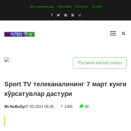
Биз ҳақимизда
Реклама
Контакт
Х-сайт
Расмни юклаб олиш
Sport TV телеканалининг 7 март кунги
кўрсатувлар дастури
Mr.NoBoDy
07.03.2021 06:05
1365
30