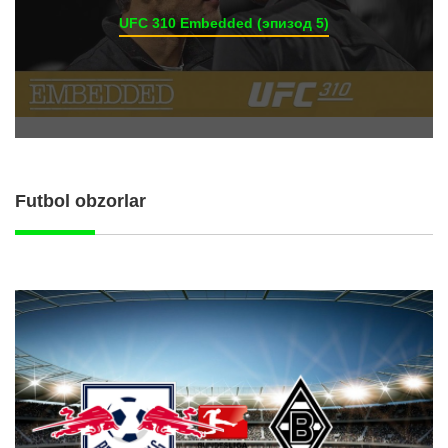
UFC 310 Embedded (эпизод 5)
Futbol obzorlar