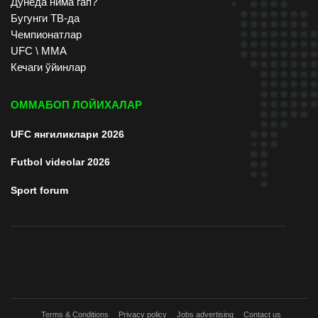
Дунёда нима гап?
Бугунги ТВ-да
Чемпионатлар
UFC \ ММА
Кечаги ўйинлар
ОММАБОП ЛОЙИХАЛАР
UFC янгиликлари 2026
Futbol videolar 2026
Sport forum
Terms & Conditions
Privacy policy
Jobs advertising
Contact us