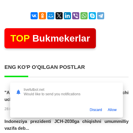
TOP
Bukmekerlar
ENG KO'P O'QILGAN POSTLAR
livefutbol.net
"Al Hilol" O'zbekiston terma jamoasiga gol urgan hujumchi
Would like to send you notifications
uchun 70 mln. evro taklif...
28.07.2026 01:56
17315
47
Discard
Allow
Indoneziya prezidenti JCH-2030ga chiqishni umummilliy
vazifa deb...