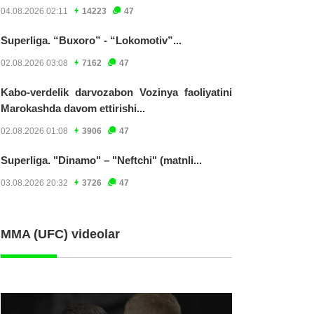
04.08.2026 02:11
14223
47
Superliga. “Buxoro” - “Lokomotiv”...
02.08.2026 03:08
7162
47
Kabo-verdelik darvozabon Vozinya faoliyatini
Marokashda davom ettirishi...
02.08.2026 01:08
3906
47
Superliga. "Dinamo" – "Neftchi" (matnli...
03.08.2026 20:32
3726
47
MMA (UFC) videolar