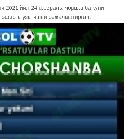
ри 2021 йил 24 февраль, чоршанба куни
и эфирга узатишни режалаштирган.