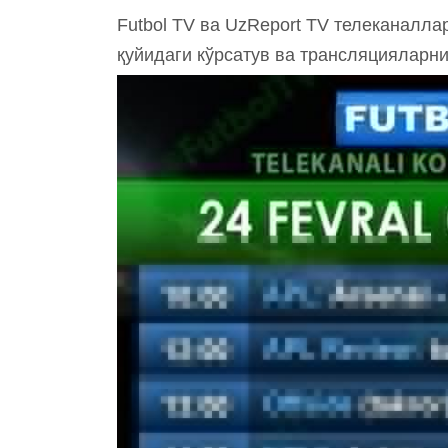
Futbol TV ва UzReport TV телеканалла
қуйидаги кўрсатув ва трансляцияларн