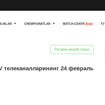
ILIKLAR
CHEMPIONATLAR
MATCH-CENTR
(live)
TV
Расмни юклаб олиш
TV телеканалларининг 24 февраль