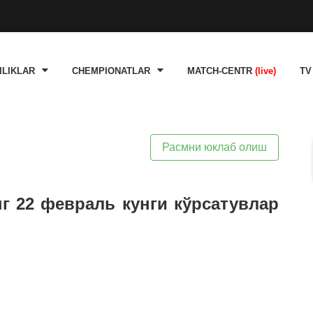
ILIKLAR
CHEMPIONATLAR
MATCH-CENTR
(live)
TV
Расмни юклаб олиш
нг 22 февраль кунги кўрсатувлар