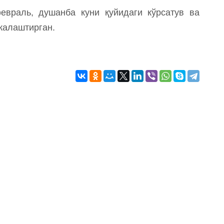
евраль, душанба куни қуйидаги кўрсатув ва
жалаштирган.