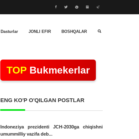
 Dasturlar
JONLI EFIR
BOSHQALAR
TOP
Bukmekerlar
ENG KO'P O'QILGAN POSTLAR
Indoneziya prezidenti JCH-2030ga chiqishni
umummilliy vazifa deb...