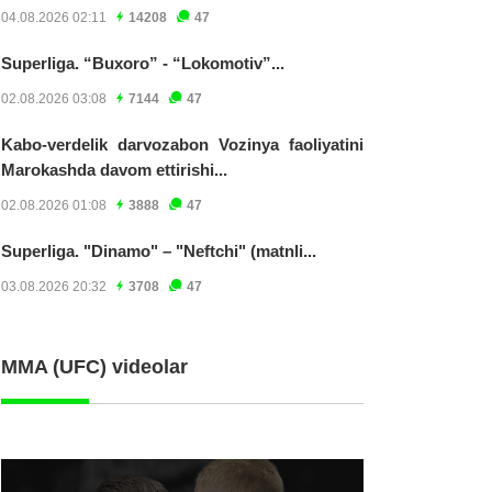
04.08.2026 02:11
14208
47
Superliga. “Buxoro” - “Lokomotiv”...
02.08.2026 03:08
7144
47
Kabo-verdelik darvozabon Vozinya faoliyatini
Marokashda davom ettirishi...
02.08.2026 01:08
3888
47
Superliga. "Dinamo" – "Neftchi" (matnli...
03.08.2026 20:32
3708
47
MMA (UFC) videolar