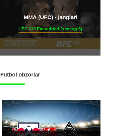
ММА (UFC) - janglari
UFC 310 Embedded (эпизод 5)
Futbol obzorlar