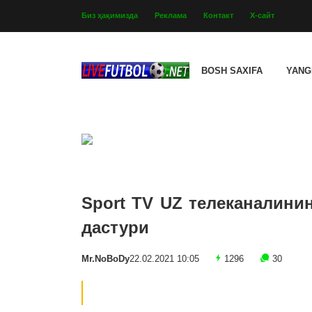
Биз ҳақимизда
Реклама
Контакт
Х-сайт
BOSH SAXIFA
YANG
Sport TV UZ телеканалини
дастури
Mr.NoBoDy
22.02.2021 10:05
1296
30