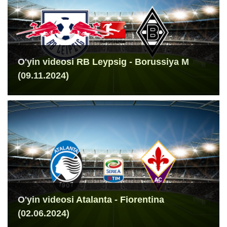
O'yin videosi RB Leypsig - Borussiya M
(09.11.2024)
O'yin videosi Atalanta - Fiorentina
(02.06.2024)