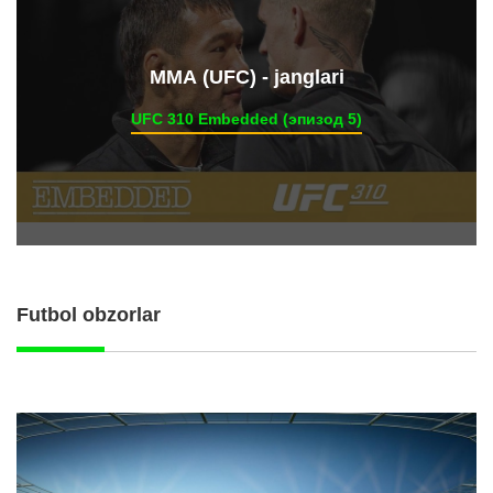
ММА (UFC) - janglari
UFC 310 Embedded (эпизод 5)
Futbol obzorlar