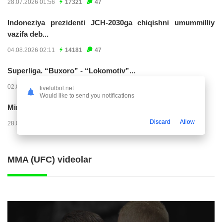
28.07.2026 01:56
17321
47
Indoneziya prezidenti JCH-2030ga chiqishni umummilliy
vazifa deb...
04.08.2026 02:11
14181
47
Superliga. “Buxoro” - “Lokomotiv”...
02.08.2026 03:08
7135
47
livefutbol.net
Would like to send you notifications
Mirko Yyelichich: "Birinchi bo'limni juda yomon...
Discard
Allow
28.07.2026 00:24
4534
47
MMA (UFC) videolar