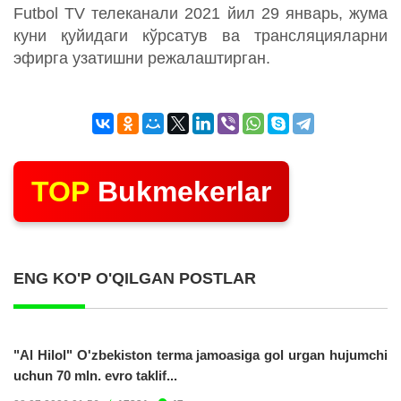
Futbol TV телеканали 2021 йил 29 январь, жума
куни қуйидаги кўрсатув ва трансляцияларни
эфирга узатишни режалаштирган.
TOP
Bukmekerlar
ENG KO'P O'QILGAN POSTLAR
"Al Hilol" O'zbekiston terma jamoasiga gol urgan hujumchi
uchun 70 mln. evro taklif...