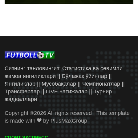
Сизнинг танловингиз: Статистика ва севимли
жамоа янгиликлари || Бўлажак ўйинлар ||
Янгиликлар || Мусобақалар || Чемпионатлар ||
Трансферлар || LIVE натижалар || Турнир
жадваллари
Copyright ©
2026 All rights reserved | This template
is made with
by
PlusMaxGroup
СПОРТ ЭКСПРЕСС