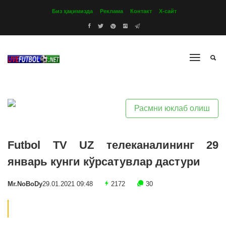
Биз ҳақимизда
Реклама
Контакт
Х-сайт
Расмни юклаб олиш
Futbol TV UZ телеканалининг 29
январь кунги кўрсатувлар дастури
Mr.NoBoDy
29.01.2021 09:48
2172
30