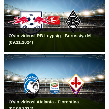
O'yin videosi RB Leypsig - Borussiya M
(09.11.2024)
O'yin videosi Atalanta - Fiorentina
(02.06.2024)