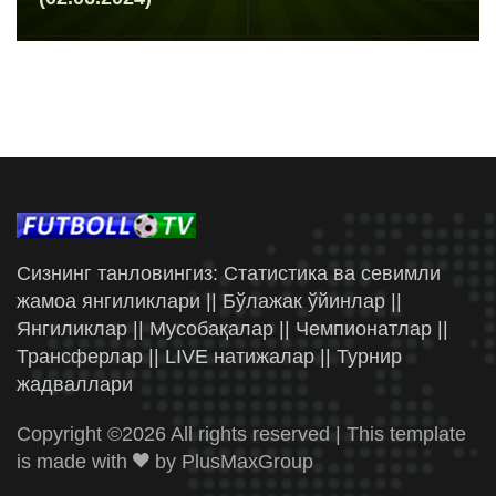
Сизнинг танловингиз: Статистика ва севимли
жамоа янгиликлари || Бўлажак ўйинлар ||
Янгиликлар || Мусобақалар || Чемпионатлар ||
Трансферлар || LIVE натижалар || Турнир
жадваллари
Copyright ©
2026 All rights reserved | This template
is made with
by
PlusMaxGroup