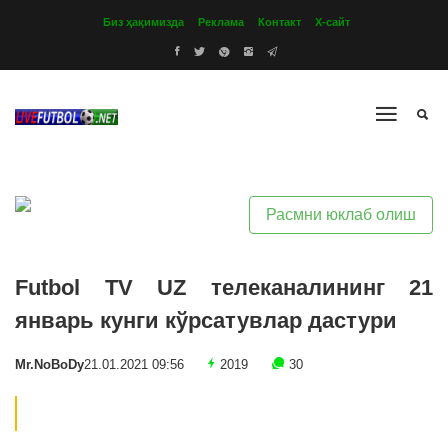
Биз ҳақимизда
Реклама
Контакт
Х-сайт
Расмни юклаб олиш
Futbol TV UZ телеканалининг 21
январь кунги кўрсатувлар дастури
Mr.NoBoDy
21.01.2021 09:56
2019
30