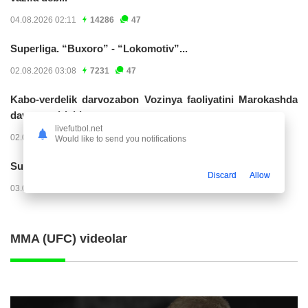
04.08.2026 02:11
14286
47
Superliga. “Buxoro” - “Lokomotiv”...
02.08.2026 03:08
7231
47
Kabo-verdelik darvozabon Vozinya faoliyatini Marokashda
davom ettirishi...
livefutbol.net
02.08.2026 01:08
3984
47
Would like to send you notifications
Superliga. "Dinamo" – "Neftchi" (matnli...
Discard
Allow
03.08.2026 20:32
3783
47
MMA (UFC) videolar