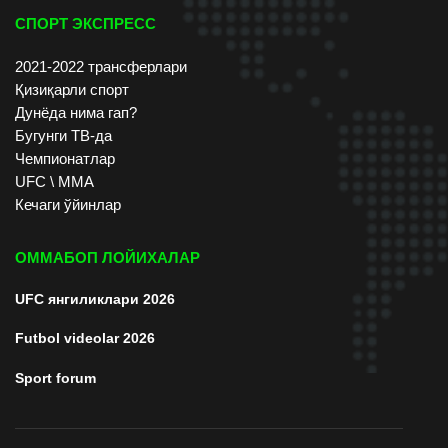
СПОРТ ЭКСПРЕСС
2021-2022 трансферлари
Қизиқарли спорт
Дунёда нима гап?
Бугунги ТВ-да
Чемпионатлар
UFC \ ММА
Кечаги ўйинлар
ОММАБОП ЛОЙИХАЛАР
UFC янгиликлари 2026
Futbol videolar 2026
Sport forum