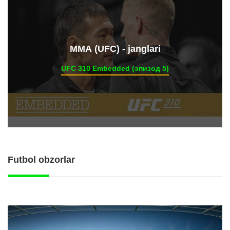
ММА (UFC) - janglari
UFC 310 Embedded (эпизод 5)
Futbol obzorlar