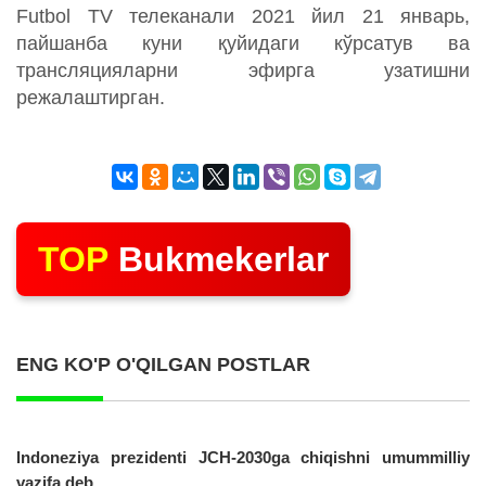
Futbol TV телеканали 2021 йил 21 январь,
пайшанба куни қуйидаги кўрсатув ва
трансляцияларни эфирга узатишни
режалаштирган.
TOP
Bukmekerlar
ENG KO'P O'QILGAN POSTLAR
Indoneziya prezidenti JCH-2030ga chiqishni umummilliy
vazifa deb...