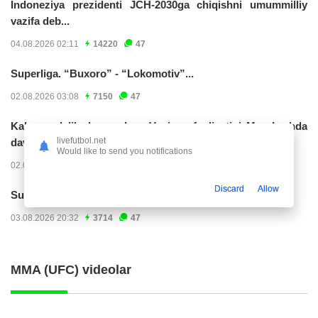
Indoneziya prezidenti JCH-2030ga chiqishni umummilliy
vazifa deb...
04.08.2026 02:11
14220
47
Superliga. “Buxoro” - “Lokomotiv”...
02.08.2026 03:08
7150
47
Kabo-verdelik darvozabon Vozinya faoliyatini Marokashda
livefutbol.net
davom ettirishi...
Would like to send you notifications
02.08.2026 01:08
3900
47
Discard
Allow
Superliga. "Dinamo" – "Neftchi" (matnli...
03.08.2026 20:32
3714
47
MMA (UFC) videolar