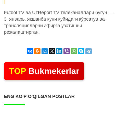
Futbol TV ва UzReport TV телеканаллари бугун —
3 январь, якшанба куни қуйидаги кўрсатув ва
трансляцияларни эфирга узатишни
режалаштирган.
TOP
Bukmekerlar
ENG KO'P O'QILGAN POSTLAR