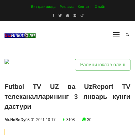
Биз ҳақимизда
Реклама
Контакт
Х-сайт
Расмни юклаб олиш
Futbol TV UZ ва UzReport TV
телеканалларининг 3 январь кунги
дастури
Mr.NoBoDy
03.01.2021 10:17
3108
30