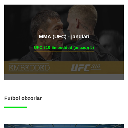
ММА (UFC) - janglari
UFC 310 Embedded (эпизод 5)
Futbol obzorlar