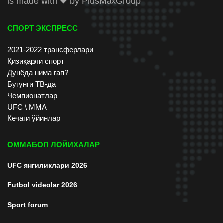
is made with
by
PlusMaxGroup
СПОРТ ЭКСПРЕСС
2021-2022 трансферлари
Қизиқарли спорт
Дунёда нима гап?
Бугунги ТВ-да
Чемпионатлар
UFC \ ММА
Кечаги ўйинлар
ОММАБОП ЛОЙИХАЛАР
UFC янгиликлари 2026
Futbol videolar 2026
Sport forum