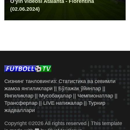
O'yin videosi Atalanta - Fiorentina
(02.06.2024)
Сизнинг танловингиз: Статистика ва севимли
жамоа янгиликлари || Бўлажак ўйинлар ||
Янгиликлар || Мусобақалар || Чемпионатлар ||
Трансферлар || LIVE натижалар || Турнир
жадваллари
Copyright ©
2026 All rights reserved | This template