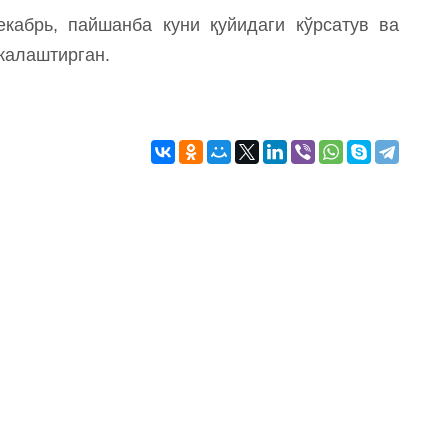
кабрь, пайшанба куни қуйидаги кўрсатув ва
жалаштирган.