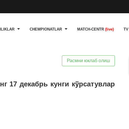
ILIKLAR
CHEMPIONATLAR
MATCH-CENTR
(live)
TV
Расмни юклаб олиш
нг 17 декабрь кунги кўрсатувлар