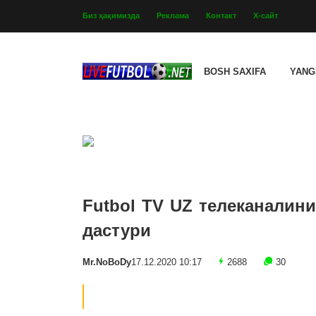
Биз ҳақимизда
Реклама
Контакт
Х-сайт
BOSH SAXIFA
YANG
Futbol TV UZ телеканалини
дастури
Mr.NoBoDy
17.12.2020 10:17
2688
30