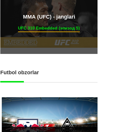
ММА (UFC) - janglari
UFC 310 Embedded (эпизод 5)
Futbol obzorlar