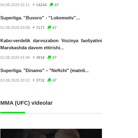
04.08.2026 02:11
14244
47
Superliga. “Buxoro” - “Lokomotiv”...
02.08.2026 03:08
7177
47
Kabo-verdelik darvozabon Vozinya faoliyatini
Marokashda davom ettirishi...
02.08.2026 01:08
3918
47
Superliga. "Dinamo" – "Neftchi" (matnli...
03.08.2026 20:32
3732
47
MMA (UFC) videolar