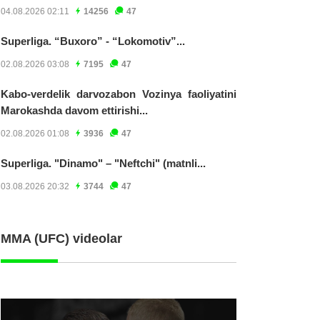
04.08.2026 02:11
14256
47
Superliga. “Buxoro” - “Lokomotiv”...
02.08.2026 03:08
7195
47
Kabo-verdelik darvozabon Vozinya faoliyatini
Marokashda davom ettirishi...
02.08.2026 01:08
3936
47
Superliga. "Dinamo" – "Neftchi" (matnli...
03.08.2026 20:32
3744
47
MMA (UFC) videolar