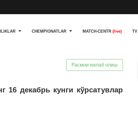
ILIKLAR
CHEMPIONATLAR
MATCH-CENTR
(live)
TV
Расмни юклаб олиш
нг 16 декабрь кунги кўрсатувлар