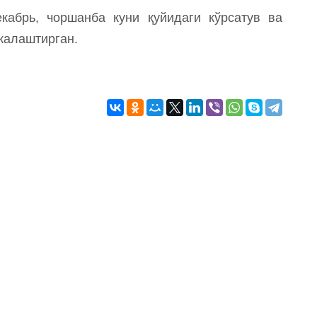
кабрь, чоршанба куни қуйидаги кўрсатув ва
жалаштирган.