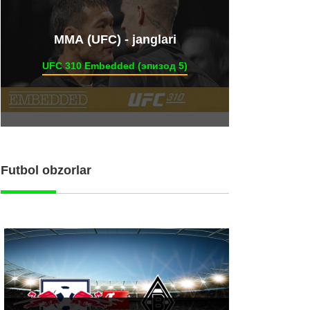
ММА (UFC) - janglari
UFC 310 Embedded (эпизод 5)
Futbol obzorlar