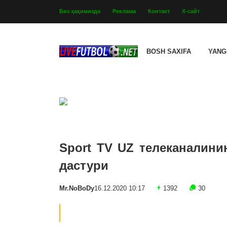
Биз ҳақимизда
Реклама
Контакт
Х-сайт
BOSH SAXIFA
YANG
Sport TV UZ телеканалини
дастури
Mr.NoBoDy
16.12.2020 10:17
1392
30