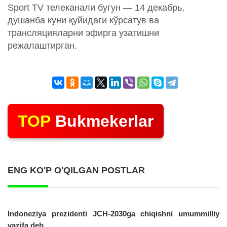
Sport TV телеканали бугун — 14 декабрь,
душанба куни қуйидаги кўрсатув ва
трансляцияларни эфирга узатишни
режалаштирган.
TOP
Bukmekerlar
ENG KO'P O'QILGAN POSTLAR
Indoneziya prezidenti JCH-2030ga chiqishni umummilliy
vazifa deb...