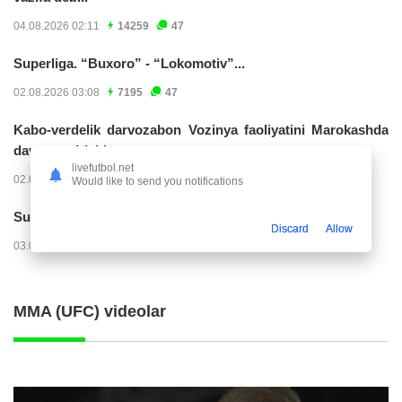
04.08.2026 02:11
14259
47
Superliga. “Buxoro” - “Lokomotiv”...
02.08.2026 03:08
7195
47
Kabo-verdelik darvozabon Vozinya faoliyatini Marokashda
davom ettirishi...
livefutbol.net
02.08.2026 01:08
3942
47
Would like to send you notifications
Superliga. "Dinamo" – "Neftchi" (matnli...
Discard
Allow
03.08.2026 20:32
3747
47
MMA (UFC) videolar