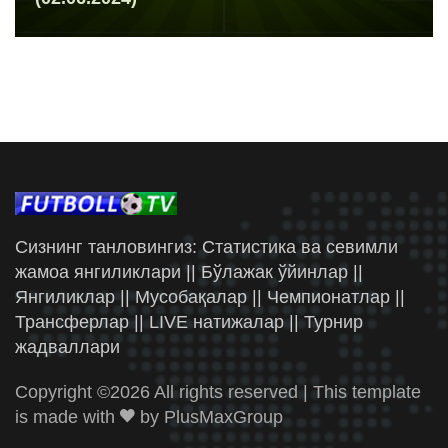
Сизнинг танловингиз: Статистика ва севимли
жамоа янгиликлари || Бўлажак ўйинлар ||
Янгиликлар || Мусобақалар || Чемпионатлар ||
Трансферлар || LIVE натижалар || Турнир
жадваллари
Copyright ©
2026 All rights reserved | This template
is made with
by
PlusMaxGroup