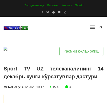
Биз ҳақимизда
Реклама
Контакт
Х-сайт
Расмни юклаб олиш
Sport TV UZ телеканалининг 14
декабрь кунги кўрсатувлар дастури
Mr.NoBoDy
14.12.2020 10:17
1509
30