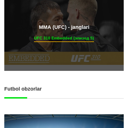
ММА (UFC) - janglari
UFC 310 Embedded (эпизод 5)
Futbol obzorlar