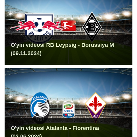
O'yin videosi RB Leypsig - Borussiya M
(09.11.2024)
O'yin videosi Atalanta - Fiorentina
(02.06.2024)