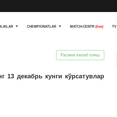
ILIKLAR
CHEMPIONATLAR
MATCH-CENTR
(live)
TV
Расмни юклаб олиш
нг 13 декабрь кунги кўрсатувлар