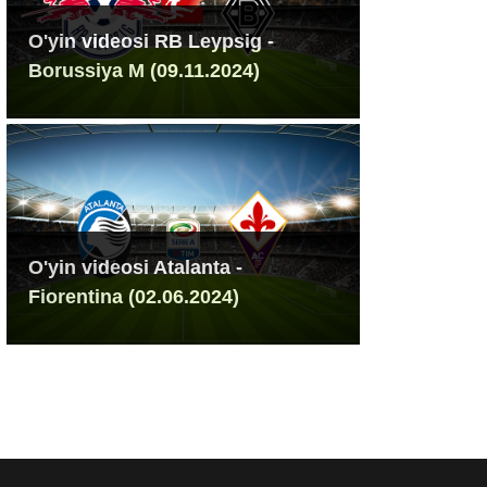
O'yin videosi RB Leypsig -
Borussiya M (09.11.2024)
O'yin videosi Atalanta -
Fiorentina (02.06.2024)