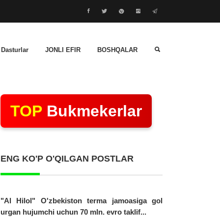
 Dasturlar
JONLI EFIR
BOSHQALAR
TOP
Bukmekerlar
ENG KO'P O'QILGAN POSTLAR
"Al Hilol" O'zbekiston terma jamoasiga gol
urgan hujumchi uchun 70 mln. evro taklif...