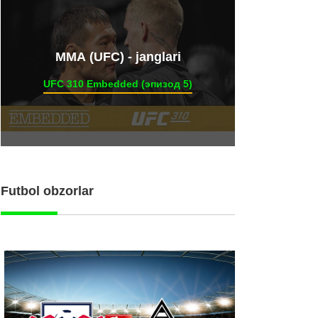
ММА (UFC) - janglari
UFC 310 Embedded (эпизод 5)
Futbol obzorlar