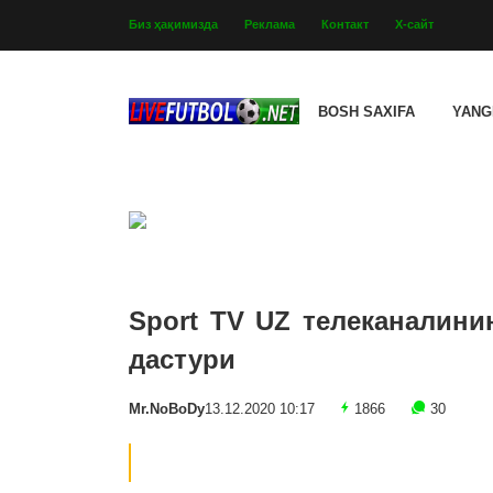
Биз ҳақимизда
Реклама
Контакт
Х-сайт
BOSH SAXIFA
YANG
Sport TV UZ телеканалини
дастури
Mr.NoBoDy
13.12.2020 10:17
1866
30