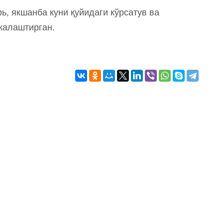
ь, якшанба куни қуйидаги кўрсатув ва
жалаштирган.