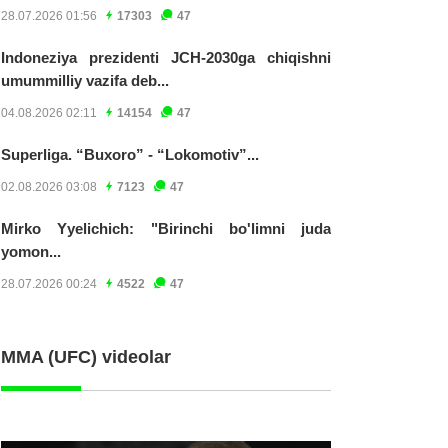
28.07.2026 01:56
17303
47
Indoneziya prezidenti JCH-2030ga chiqishni
umummilliy vazifa deb...
04.08.2026 02:11
14154
47
Superliga. “Buxoro” - “Lokomotiv”...
02.08.2026 03:08
7123
47
Mirko Yyelichich: "Birinchi bo'limni juda
yomon...
28.07.2026 00:24
4522
47
MMA (UFC) videolar