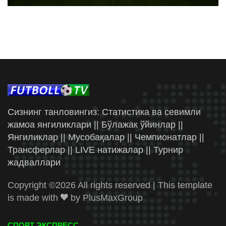
Сизнинг танловингиз: Статистика ва севимли
жамоа янгиликлари || Бўлажак ўйинлар ||
Янгиликлар || Мусобақалар || Чемпионатлар ||
Трансферлар || LIVE натижалар || Турнир
жадваллари
Copyright ©
2026 All rights reserved | This template
is made with
by
PlusMaxGroup
СПОРТ ЭКСПРЕСС