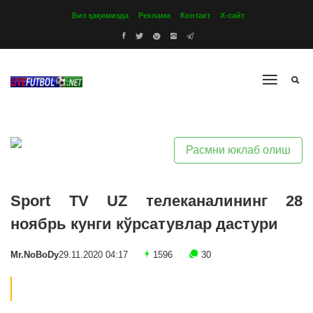
Биз ҳақимизда
Реклама
Контакт
Х-сайт
Расмни юклаб олиш
Sport TV UZ телеканалининг 28
ноябрь кунги кўрсатувлар дастури
Mr.NoBoDy
29.11.2020 04:17
1596
30