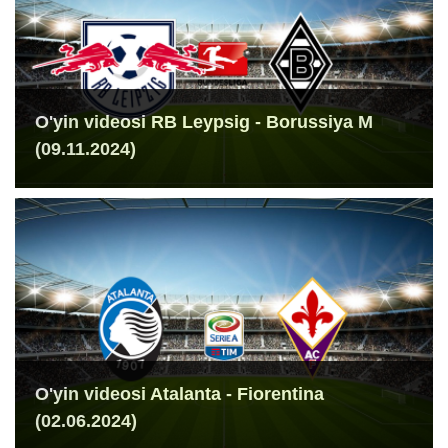
O'yin videosi RB Leypsig - Borussiya M
(09.11.2024)
O'yin videosi Atalanta - Fiorentina
(02.06.2024)