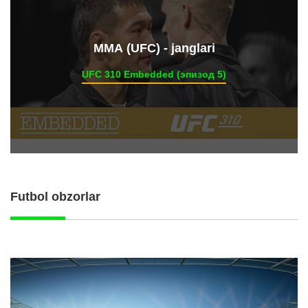
ММА (UFC) - janglari
UFC 310 Embedded (эпизод 5)
Futbol obzorlar