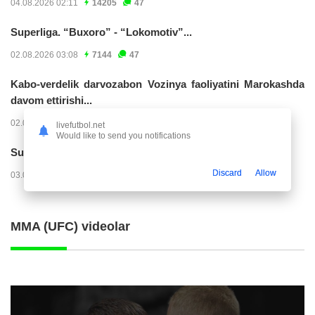
04.08.2026 02:11
14205
47
Superliga. “Buxoro” - “Lokomotiv”...
02.08.2026 03:08
7144
47
Kabo-verdelik darvozabon Vozinya faoliyatini Marokashda
davom ettirishi...
02.08.2026 01:08
3885
47
livefutbol.net
Would like to send you notifications
Superliga. "Dinamo" – "Neftchi" (matnli...
Discard
Allow
03.08.2026 20:32
3708
47
MMA (UFC) videolar