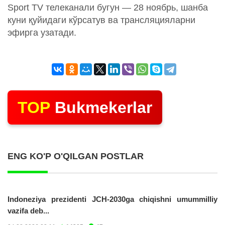
Sport TV телеканали бугун — 28 ноябрь, шанба
куни қуйидаги кўрсатув ва трансляцияларни
эфирга узатади.
TOP
Bukmekerlar
ENG KO'P O'QILGAN POSTLAR
Indoneziya prezidenti JCH-2030ga chiqishni umummilliy
vazifa deb...