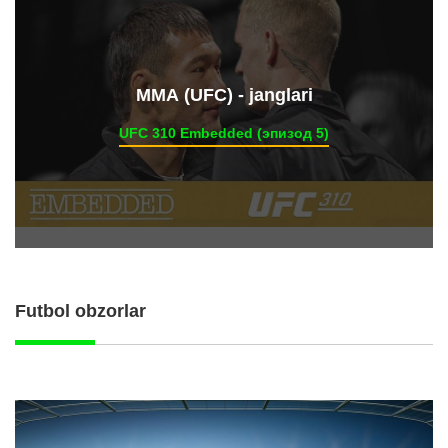
ММА (UFC) - janglari
UFC 310 Embedded (эпизод 5)
Futbol obzorlar