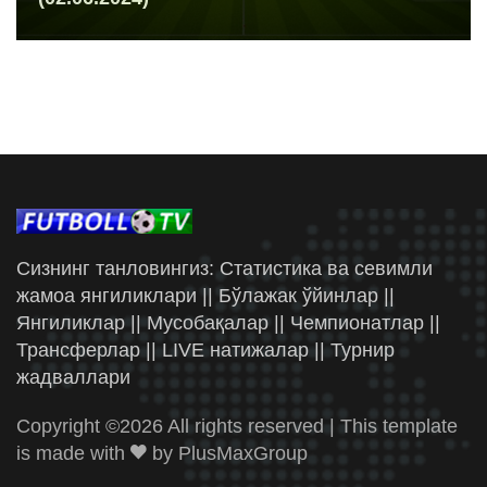
Сизнинг танловингиз: Статистика ва севимли
жамоа янгиликлари || Бўлажак ўйинлар ||
Янгиликлар || Мусобақалар || Чемпионатлар ||
Трансферлар || LIVE натижалар || Турнир
жадваллари
Copyright ©
2026 All rights reserved | This template
is made with
by
PlusMaxGroup