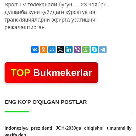
Sport TV телеканали бугун — 23 ноябрь,
душанба куни қуйидаги кўрсатув ва
трансляцияларни эфирга узатишни
режалаштирган.
TOP
Bukmekerlar
ENG KO'P O'QILGAN POSTLAR
Indoneziya prezidenti JCH-2030ga chiqishni umummilliy
vazifa deb...