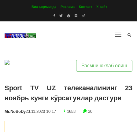
Биз ҳақимизда
Реклама
Контакт
Х-сайт
Расмни юклаб олиш
Sport TV UZ телеканалининг 23
ноябрь кунги кўрсатувлар дастури
Mr.NoBoDy
23.11.2020 10:17
1653
30