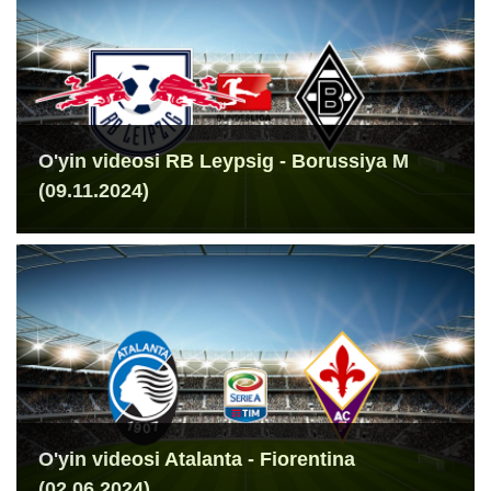
O'yin videosi RB Leypsig - Borussiya M
(09.11.2024)
O'yin videosi Atalanta - Fiorentina
(02.06.2024)