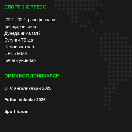
СПОРТ ЭКСПРЕСС
2021-2022 трансферлари
Қизиқарли спорт
Дунёда нима гап?
Бугунги ТВ-да
Чемпионатлар
UFC \ ММА
Кечаги ўйинлар
ОММАБОП ЛОЙИХАЛАР
UFC янгиликлари 2026
Futbol videolar 2026
Sport forum