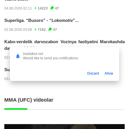
04.08.2026 02:11
14223
47
Superliga. “Buxoro” - “Lokomotiv”...
02.08.2026 03:08
7162
47
Kabo-verdelik darvozabon Vozinya faoliyatini Marokashda
davom ettirishi...
livefutbol.net
02.08.2026 01:08
3906
47
Would like to send you notifications
Superliga. "Dinamo" – "Neftchi" (matnli...
Discard
Allow
03.08.2026 20:32
3720
47
MMA (UFC) videolar