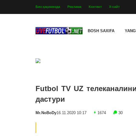
Биз ҳақимизда
Реклама
Контакт
Х-сайт
BOSH SAXIFA
YANG
Futbol TV UZ телеканалин
дастури
Mr.NoBoDy
16.11.2020 10:17
1674
30