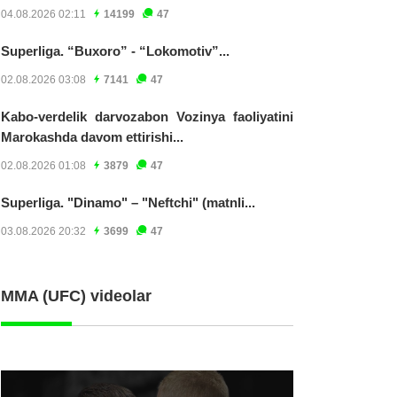
04.08.2026 02:11
14199
47
Superliga. “Buxoro” - “Lokomotiv”...
02.08.2026 03:08
7141
47
Kabo-verdelik darvozabon Vozinya faoliyatini
Marokashda davom ettirishi...
02.08.2026 01:08
3879
47
Superliga. "Dinamo" – "Neftchi" (matnli...
03.08.2026 20:32
3699
47
MMA (UFC) videolar