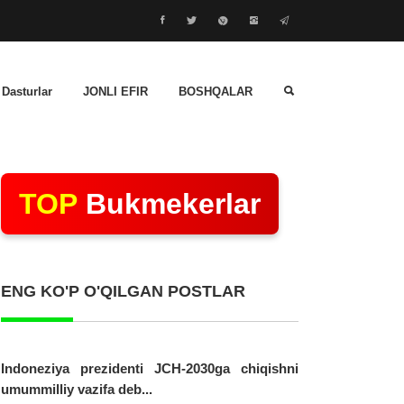
 Dasturlar
JONLI EFIR
BOSHQALAR
TOP
Bukmekerlar
ENG KO'P O'QILGAN POSTLAR
Indoneziya prezidenti JCH-2030ga chiqishni
umummilliy vazifa deb...