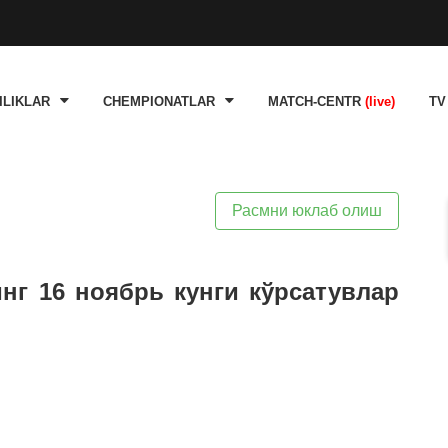
ILIKLAR
CHEMPIONATLAR
MATCH-CENTR
(live)
TV
Расмни юклаб олиш
инг 16 ноябрь кунги кўрсатувлар