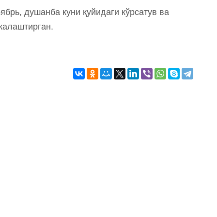
оябрь, душанба куни қуйидаги кўрсатув ва
жалаштирган.