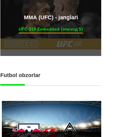
ММА (UFC) - janglari
UFC 310 Embedded (эпизод 5)
Futbol obzorlar