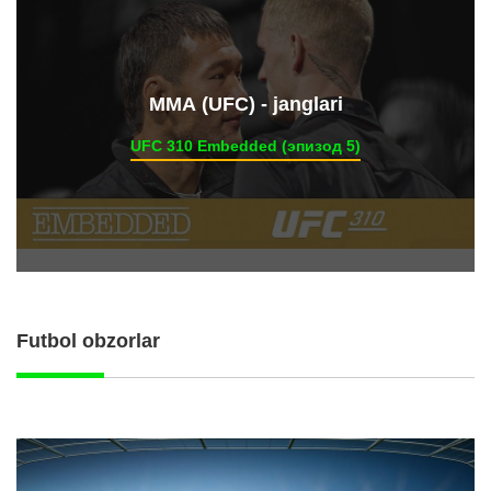
ММА (UFC) - janglari
UFC 310 Embedded (эпизод 5)
Futbol obzorlar