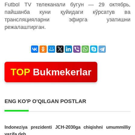
Futbol TV телеканали бугун — 29 октябрь,
пайшанба куни қуйидаги кўрсатув ва
трансляцияларни эфирга узатишни
режалаштирган.
TOP
Bukmekerlar
ENG KO'P O'QILGAN POSTLAR
Indoneziya prezidenti JCH-2030ga chiqishni umummilliy
vazifa deb...