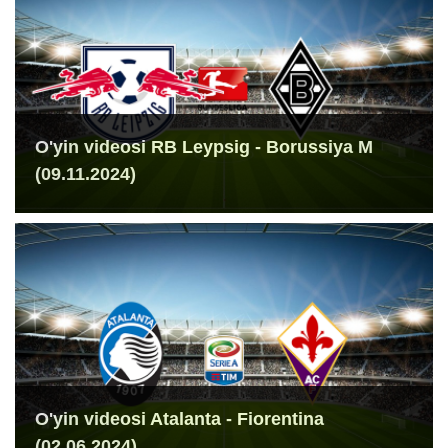
O'yin videosi RB Leypsig - Borussiya M
(09.11.2024)
O'yin videosi Atalanta - Fiorentina
(02.06.2024)