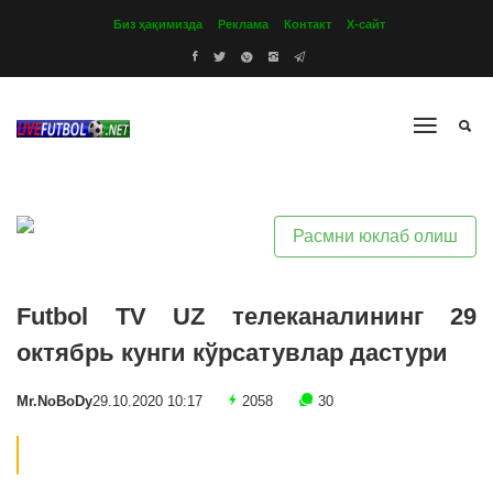
Биз ҳақимизда
Реклама
Контакт
Х-сайт
Расмни юклаб олиш
Futbol TV UZ телеканалининг 29
октябрь кунги кўрсатувлар дастури
Mr.NoBoDy
29.10.2020 10:17
2058
30