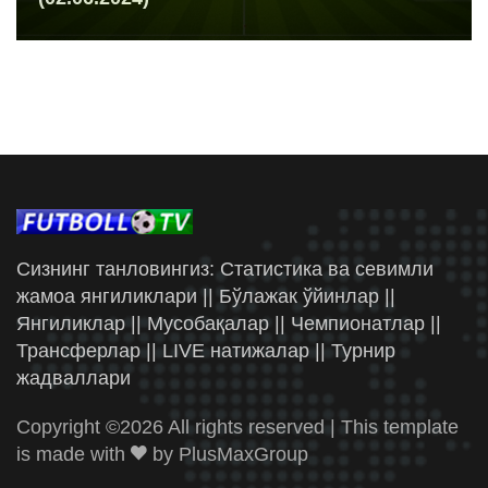
Сизнинг танловингиз: Статистика ва севимли
жамоа янгиликлари || Бўлажак ўйинлар ||
Янгиликлар || Мусобақалар || Чемпионатлар ||
Трансферлар || LIVE натижалар || Турнир
жадваллари
Copyright ©
2026 All rights reserved | This template
is made with
by
PlusMaxGroup