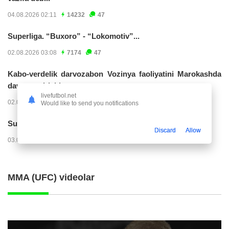
04.08.2026 02:11
14232
47
Superliga. “Buxoro” - “Lokomotiv”...
02.08.2026 03:08
7174
47
Kabo-verdelik darvozabon Vozinya faoliyatini Marokashda
davom ettirishi...
livefutbol.net
02.08.2026 01:08
3912
47
Would like to send you notifications
Superliga. "Dinamo" – "Neftchi" (matnli...
Discard
Allow
03.08.2026 20:32
3729
47
MMA (UFC) videolar