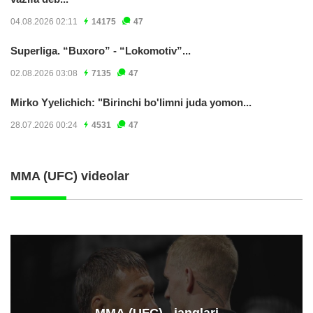
04.08.2026 02:11
14175
47
Superliga. “Buxoro” - “Lokomotiv”...
02.08.2026 03:08
7135
47
Mirko Yyelichich: "Birinchi bo'limni juda yomon...
28.07.2026 00:24
4531
47
MMA (UFC) videolar