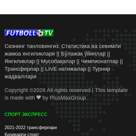
Сизнинг танловингиз: Статистика ва севимли
жамоа янгиликлари || Бўлажак ўйинлар ||
Янгиликлар || Мусобақалар || Чемпионатлар ||
Трансферлар || LIVE натижалар || Турнир
жадваллари
Copyright ©
2026 All rights reserved | This template
is made with
by
PlusMaxGroup
СПОРТ ЭКСПРЕСС
2021-2022 трансферлари
Қизиқарли спорт