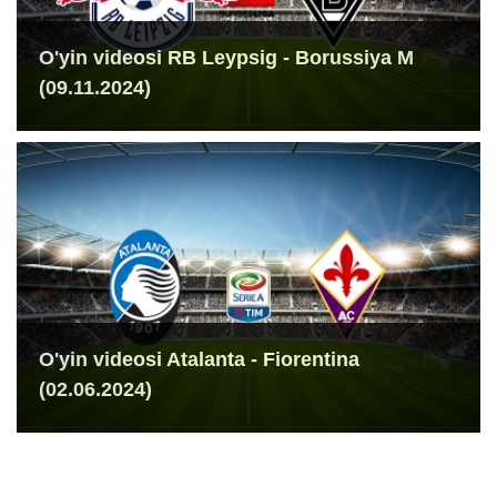
O'yin videosi RB Leypsig - Borussiya M
(09.11.2024)
O'yin videosi Atalanta - Fiorentina
(02.06.2024)