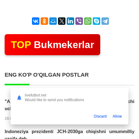
TOP
Bukmekerlar
ENG KO'P O'QILGAN POSTLAR
livefutbol.net
Would like to send you notifications
"Al Hilol" O'zbekiston terma jamoasiga gol urgan hujumchi
uchun 70 mln. evro taklif...
Discard
Allow
28.07.2026 01:56
17318
47
Indoneziya prezidenti JCH-2030ga chiqishni umummilliy
vazifa deb...