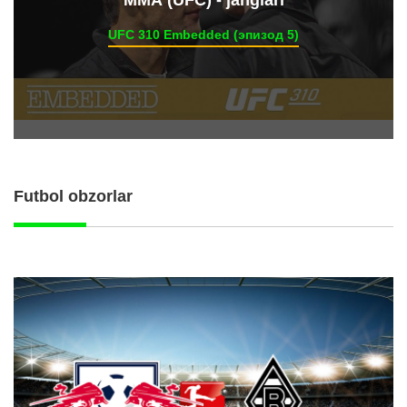
ММА (UFC) - janglari
UFC 310 Embedded (эпизод 5)
Futbol obzorlar