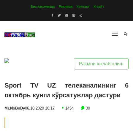
Биз ҳақимизда
Реклама
Контакт
Х-сайт
Расмни юклаб олиш
Sport TV UZ телеканалининг 6
октябрь кунги кўрсатувлар дастури
Mr.NoBoDy
06.10.2020 10:17
1464
30