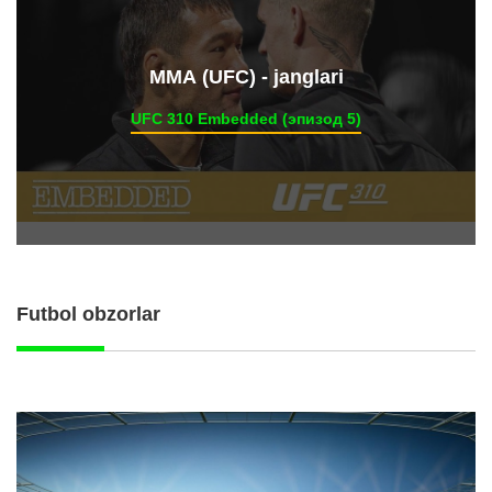
ММА (UFC) - janglari
UFC 310 Embedded (эпизод 5)
Futbol obzorlar