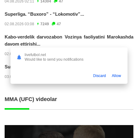
04.08.2026 02:11
14304
47
Superliga. “Buxoro” - “Lokomotiv”...
02.08.2026 03:08
7249
47
Kabo-verdelik darvozabon Vozinya faoliyatini Marokashda
davom ettirishi...
02.08.2026 01:08
4005
47
livefutbol.net
Would like to send you notifications
Superliga. "Dinamo" – "Neftchi" (matnli...
Discard
Allow
03.08.2026 20:32
3804
47
MMA (UFC) videolar