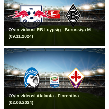
O'yin videosi RB Leypsig - Borussiya M
(09.11.2024)
O'yin videosi Atalanta - Fiorentina
(02.06.2024)