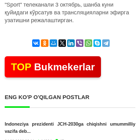
"Sport" телеканали 3 октябрь, шанба куни
қуйидаги кўрсатув ва трансляцияларни эфирга
узатишни режалаштирган.
TOP
Bukmekerlar
ENG KO'P O'QILGAN POSTLAR
Indoneziya prezidenti JCH-2030ga chiqishni umummilliy
vazifa deb...