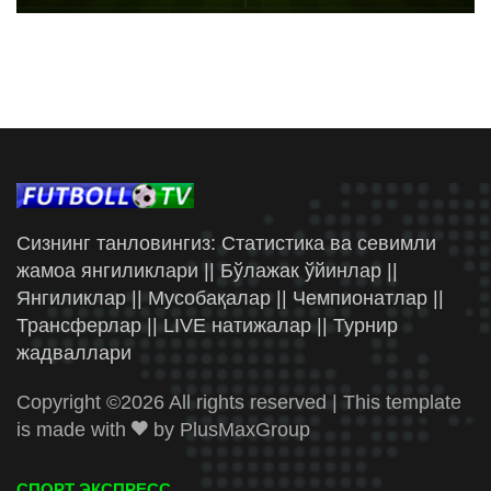
Сизнинг танловингиз: Статистика ва севимли
жамоа янгиликлари || Бўлажак ўйинлар ||
Янгиликлар || Мусобақалар || Чемпионатлар ||
Трансферлар || LIVE натижалар || Турнир
жадваллари
Copyright ©
2026 All rights reserved | This template
is made with
by
PlusMaxGroup
СПОРТ ЭКСПРЕСС