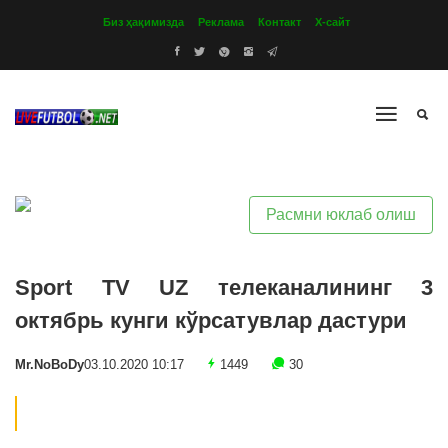
Биз ҳақимизда
Реклама
Контакт
Х-сайт
Расмни юклаб олиш
Sport TV UZ телеканалининг 3
октябрь кунги кўрсатувлар дастури
Mr.NoBoDy
03.10.2020 10:17
1449
30