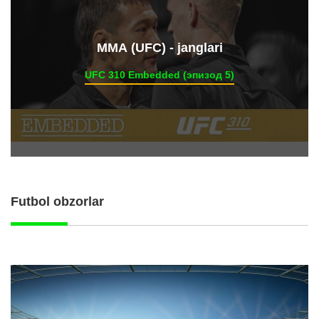
ММА (UFC) - janglari
UFC 310 Embedded (эпизод 5)
Futbol obzorlar