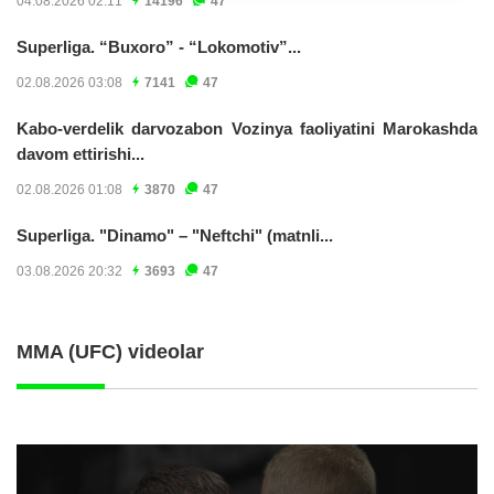
04.08.2026 02:11
14196
47
Superliga. “Buxoro” - “Lokomotiv”...
02.08.2026 03:08
7141
47
Kabo-verdelik darvozabon Vozinya faoliyatini Marokashda
davom ettirishi...
02.08.2026 01:08
3870
47
Superliga. "Dinamo" – "Neftchi" (matnli...
03.08.2026 20:32
3693
47
MMA (UFC) videolar