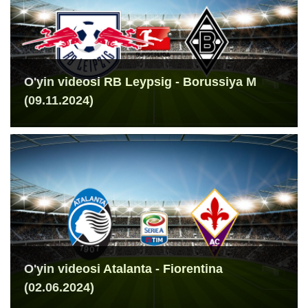
O'yin videosi RB Leypsig - Borussiya M
(09.11.2024)
O'yin videosi Atalanta - Fiorentina
(02.06.2024)