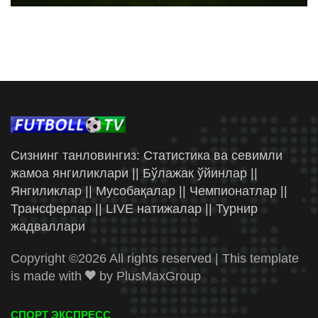
Сизнинг танловингиз: Статистика ва севимли
жамоа янгиликлари || Бўлажак ўйинлар ||
Янгиликлар || Мусобақалар || Чемпионатлар ||
Трансферлар || LIVE натижалар || Турнир
жадваллари
Copyright ©
2026 All rights reserved | This template
is made with
by
PlusMaxGroup
СПОРТ ЭКСПРЕСС