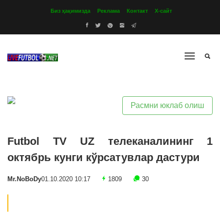
Биз ҳақимизда
Реклама
Контакт
Х-сайт
Расмни юклаб олиш
Futbol TV UZ телеканалининг 1
октябрь кунги кўрсатувлар дастури
Mr.NoBoDy
01.10.2020 10:17
1809
30