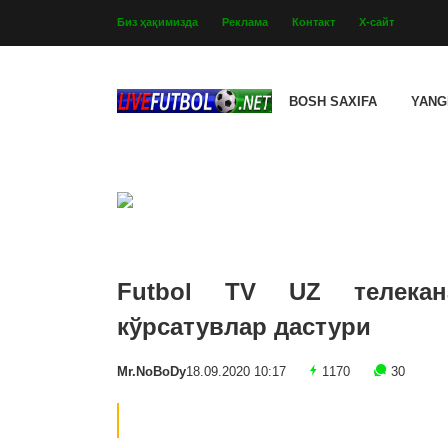
Биз ҳақимизда
Реклама
Контакт
Х-сайт
BOSH SAXIFA
YANG
Futbol TV UZ телекан
кўрсатувлар дастури
Mr.NoBoDy
18.09.2020 10:17
1170
30