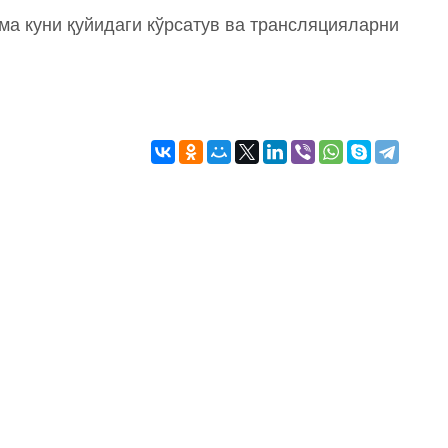
ума куни қуйидаги кўрсатув ва трансляцияларни