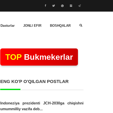
 Dasturlar
JONLI EFIR
BOSHQALAR
TOP
Bukmekerlar
ENG KO'P O'QILGAN POSTLAR
Indoneziya prezidenti JCH-2030ga chiqishni
umummilliy vazifa deb...