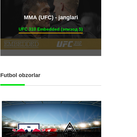
ММА (UFC) - janglari
UFC 310 Embedded (эпизод 5)
Futbol obzorlar