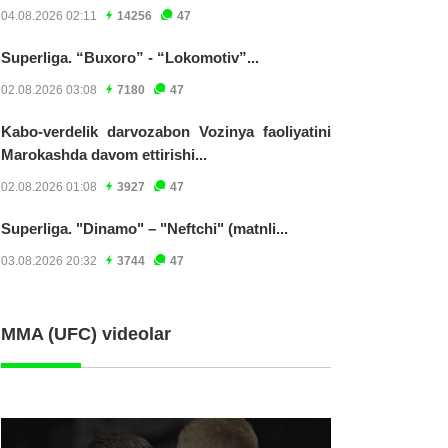
04.08.2026 02:11
14256
47
Superliga. “Buxoro” - “Lokomotiv”...
02.08.2026 03:08
7180
47
Kabo-verdelik darvozabon Vozinya faoliyatini
Marokashda davom ettirishi...
02.08.2026 01:08
3927
47
Superliga. "Dinamo" – "Neftchi" (matnli...
03.08.2026 20:32
3744
47
MMA (UFC) videolar