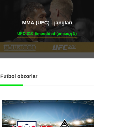
ММА (UFC) - janglari
UFC 310 Embedded (эпизод 5)
Futbol obzorlar