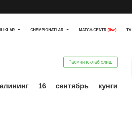
ILIKLAR
CHEMPIONATLAR
MATCH-CENTR
(live)
TV
Расмни юклаб олиш
алининг 16 сентябрь кунги