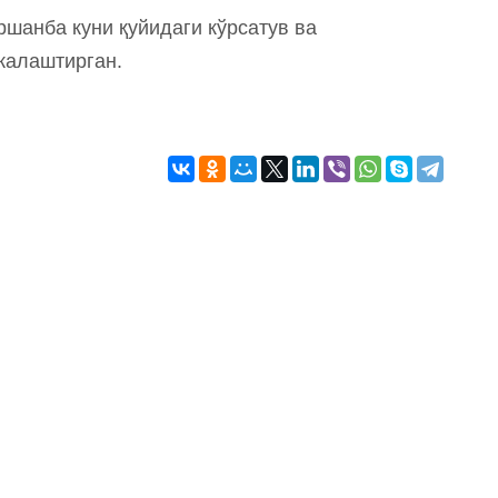
оршанба куни қуйидаги кўрсатув ва
жалаштирган.