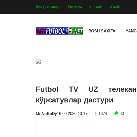
Биз ҳақимизда
Реклама
Контакт
Х-сайт
BOSH SAXIFA
YANG
Futbol TV UZ телекан
кўрсатувлар дастури
Mr.NoBoDy
16.09.2020 10:17
1374
30