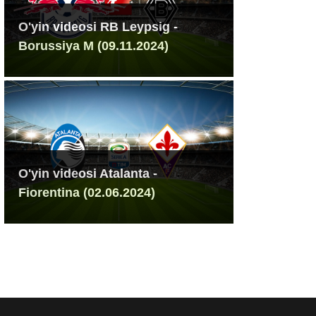
O'yin videosi RB Leypsig -
Borussiya M (09.11.2024)
O'yin videosi Atalanta -
Fiorentina (02.06.2024)