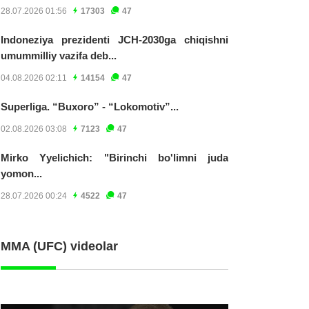
28.07.2026 01:56
17303
47
Indoneziya prezidenti JCH-2030ga chiqishni
umummilliy vazifa deb...
04.08.2026 02:11
14154
47
Superliga. “Buxoro” - “Lokomotiv”...
02.08.2026 03:08
7123
47
Mirko Yyelichich: "Birinchi bo'limni juda
yomon...
28.07.2026 00:24
4522
47
MMA (UFC) videolar