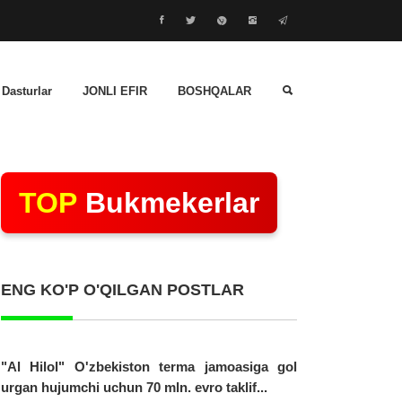
 Dasturlar
JONLI EFIR
BOSHQALAR
TOP
Bukmekerlar
ENG KO'P O'QILGAN POSTLAR
"Al Hilol" O'zbekiston terma jamoasiga gol
urgan hujumchi uchun 70 mln. evro taklif...