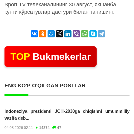
Sport TV телеканалининг 30 август, якшанба
кунги кўрсатувлар дастури билан танишинг.
TOP
Bukmekerlar
ENG KO'P O'QILGAN POSTLAR
Indoneziya prezidenti JCH-2030ga chiqishni umummilliy
vazifa deb...
04.08.2026 02:11
14274
47