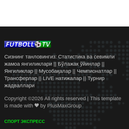
Сизнинг танловингиз: Статистика ва севимли
жамоа янгиликлари || Бўлажак ўйинлар ||
Янгиликлар || Мусобақалар || Чемпионатлар ||
Трансферлар || LIVE натижалар || Турнир
жадваллари
Copyright ©
2026 All rights reserved | This template
is made with
by
PlusMaxGroup
СПОРТ ЭКСПРЕСС