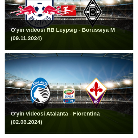
O'yin videosi RB Leypsig - Borussiya M
(09.11.2024)
O'yin videosi Atalanta - Fiorentina
(02.06.2024)