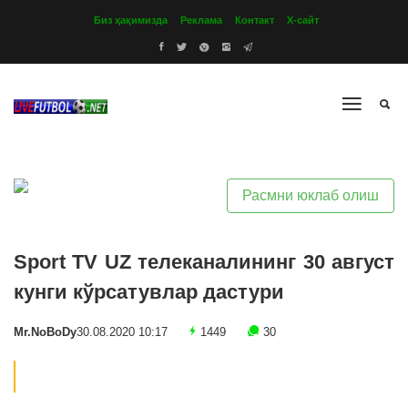
Биз ҳақимизда
Реклама
Контакт
Х-сайт
Расмни юклаб олиш
Sport TV UZ телеканалининг 30 август
кунги кўрсатувлар дастури
Mr.NoBoDy
30.08.2020 10:17
1449
30