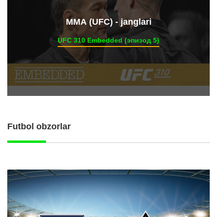
ММА (UFC) - janglari
UFC 310 Embedded (эпизод 5)
Futbol obzorlar