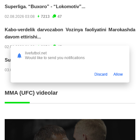
Superliga. “Buxoro” - “Lokomotiv”...
02.08.2026 03:08
7213
47
Kabo-verdelik darvozabon Vozinya faoliyatini Marokashda
davom ettirishi...
02.08.2026 01:08
3954
47
livefutbol.net
Would like to send you notifications
Superliga. "Dinamo" – "Neftchi" (matnli...
03.08.2026 20:32
3762
47
Discard
Allow
MMA (UFC) videolar