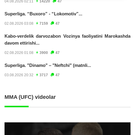
04.08.2026 02:11
14220
47
Superliga. “Buxoro” - “Lokomotiv”...
02.08.2026 03:08
7159
47
Kabo-verdelik darvozabon Vozinya faoliyatini Marokashda
davom ettirishi...
02.08.2026 01:08
3900
47
Superliga. "Dinamo" – "Neftchi" (matnli...
03.08.2026 20:32
3717
47
MMA (UFC) videolar