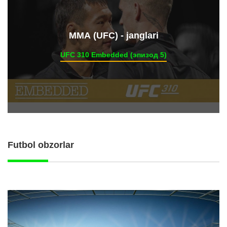
ММА (UFC) - janglari
UFC 310 Embedded (эпизод 5)
Futbol obzorlar