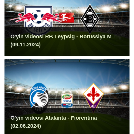
O'yin videosi RB Leypsig - Borussiya M
(09.11.2024)
O'yin videosi Atalanta - Fiorentina
(02.06.2024)