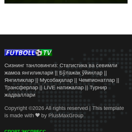
Сизнинг танловингиз: Статистика ва севимли
жамоа янгиликлари || Бўлажак ўйинлар ||
Янгиликлар || Мусобақалар || Чемпионатлар ||
Трансферлар || LIVE натижалар || Турнир
жадваллари
Copyright ©
2026 All rights reserved | This template
is made with
by
PlusMaxGroup
СПОРТ ЭКСПРЕСС