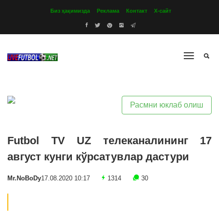
Биз ҳақимизда
Реклама
Контакт
Х-сайт
Расмни юклаб олиш
Futbol TV UZ телеканалининг 17
август кунги кўрсатувлар дастури
Mr.NoBoDy
17.08.2020 10:17
1314
30