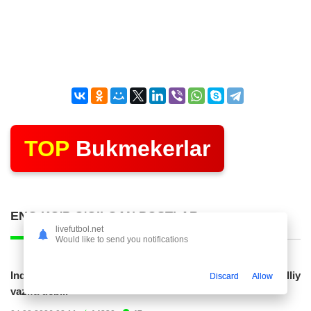
TOP
Bukmekerlar
ENG KO'P O'QILGAN POSTLAR
livefutbol.net
Would like to send you notifications
Indoneziya prezidenti JCH-2030ga chiqishni umummilliy
Discard
Allow
vazifa deb...