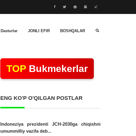
 Dasturlar
JONLI EFIR
BOSHQALAR
TOP
Bukmekerlar
ENG KO'P O'QILGAN POSTLAR
Indoneziya prezidenti JCH-2030ga chiqishni
umummilliy vazifa deb...