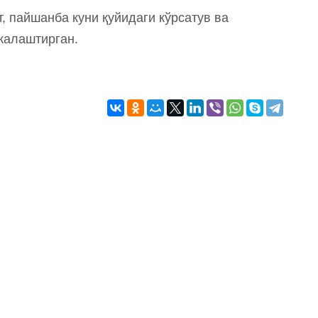
т, пайшанба куни қуйидаги кўрсатув ва
жалаштирган.