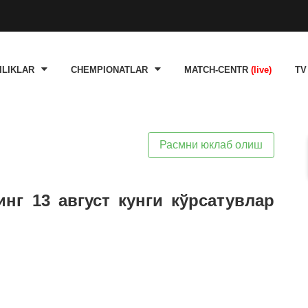
ILIKLAR
CHEMPIONATLAR
MATCH-CENTR
(live)
TV
Расмни юклаб олиш
инг 13 август кунги кўрсатувлар