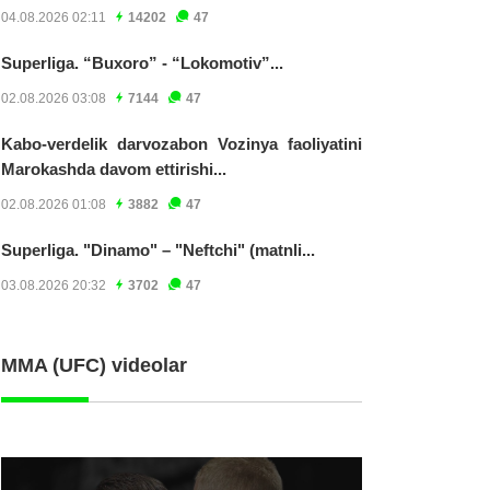
04.08.2026 02:11
14202
47
Superliga. “Buxoro” - “Lokomotiv”...
02.08.2026 03:08
7144
47
Kabo-verdelik darvozabon Vozinya faoliyatini
Marokashda davom ettirishi...
02.08.2026 01:08
3882
47
Superliga. "Dinamo" – "Neftchi" (matnli...
03.08.2026 20:32
3702
47
MMA (UFC) videolar