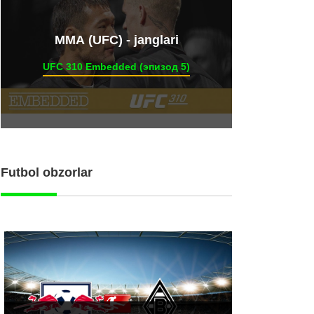
ММА (UFC) - janglari
UFC 310 Embedded (эпизод 5)
Futbol obzorlar