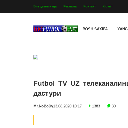
Биз ҳақимизда
Реклама
Контакт
Х-сайт
BOSH SAXIFA
YANG
Futbol TV UZ телеканалин
дастури
Mr.NoBoDy
13.08.2020 10:17
1383
30