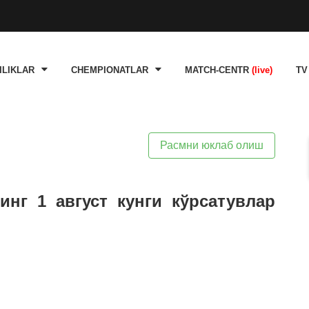
ILIKLAR
CHEMPIONATLAR
MATCH-CENTR
(live)
TV
Расмни юклаб олиш
инг 1 август кунги кўрсатувлар