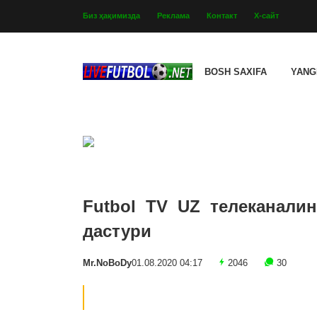
Биз ҳақимизда
Реклама
Контакт
Х-сайт
BOSH SAXIFA
YANG
Futbol TV UZ телеканалин
дастури
Mr.NoBoDy
01.08.2020 04:17
2046
30