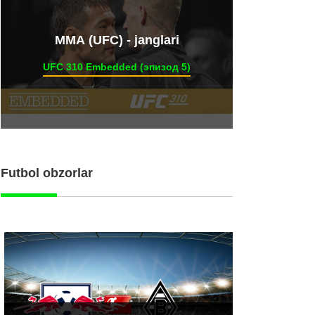
ММА (UFC) - janglari
UFC 310 Embedded (эпизод 5)
Futbol obzorlar