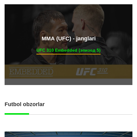
ММА (UFC) - janglari
UFC 310 Embedded (эпизод 5)
Futbol obzorlar