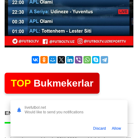
TOP
Bukmekerlar
livefutbol.net
ENG KO'P O'QILGAN POSTLAR
Would like to send you notifications
Discard
Allow