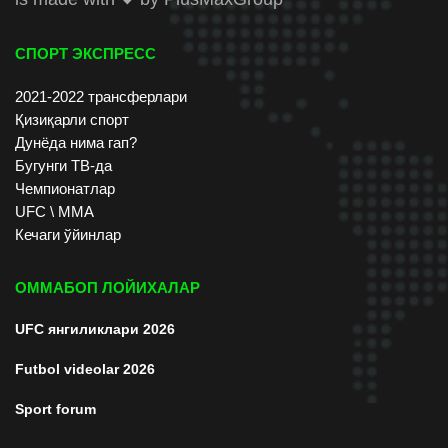
СПОРТ ЭКСПРЕСС
2021-2022 трансферлари
Қизиқарли спорт
Дунёда нима гап?
Бугунги ТВ-да
Чемпионатлар
UFC \ ММА
Кечаги ўйинлар
ОММАБОП ЛОЙИХАЛАР
UFC янгиликлари 2026
Futbol videolar 2026
Sport forum