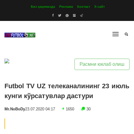
Биз ҳақимизда
Реклама
Контакт
Х-сайт
Расмни юклаб олиш
Futbol TV UZ телеканалининг 23 июль
кунги кўрсатувлар дастури
Mr.NoBoDy
23.07.2020 04:17
1650
30