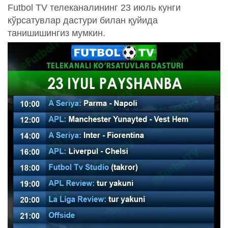
Futbol TV телеканалининг 23 июль кунги
кўрсатувлар дастури билан қуйида
танишишингиз мумкин.