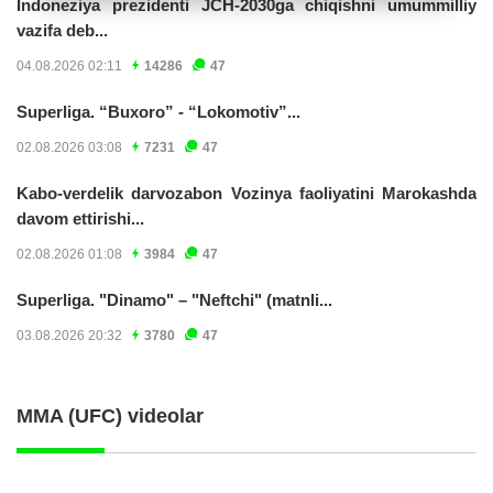
Indoneziya prezidenti JCH-2030ga chiqishni umummilliy
vazifa deb...
04.08.2026 02:11
14286
47
Superliga. “Buxoro” - “Lokomotiv”...
02.08.2026 03:08
7231
47
Kabo-verdelik darvozabon Vozinya faoliyatini Marokashda
davom ettirishi...
02.08.2026 01:08
3984
47
Superliga. "Dinamo" – "Neftchi" (matnli...
03.08.2026 20:32
3780
47
MMA (UFC) videolar